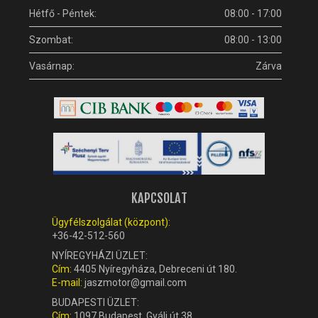
Hétfő - Péntek:
08:00 - 17:00
Szombat:
08:00 - 13:00
Vasárnap:
Zárva
KAPCSOLAT
Ügyfélszolgálat (központ):
+36-42-512-560
NYÍREGYHÁZI ÜZLET:
Cím:
4405 Nyíregyháza, Debreceni út 180.
E-mail:
jaszmotor@gmail.com
BUDAPESTI ÜZLET:
Cím:
1097 Budapest, Gyáli út 38.