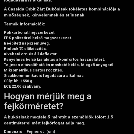
A Cassida Orbit Zárt Bukósisak tökéletes kombinációja a
minőségnek, kényelemnek és stílusnak.
Termék információk:
Polikarbonát héjszerkezet.
EPS polisztirol belső magszerkezet.
Beépített napszemüveg.
Pinlock 70 előkészítés.
Kivehető orr-és áll deflektor.
Kényelmes belső kialakítás a komfortos használatért.
Teljesen eltávolítható és mosható bélés, lélegző anyagból.
Mikrometrikus csatos rögzítés.
Sisakkommunikáció fogadására alkalmas.
Súly: kb. 1550 g.
ECE 22.06 szabvány.
Hogyan mérjük meg a
fejkörméretet?
A bukósisak megfelelő méretét a szemöldök fölött 1,5
centiméterrel mért fejkörfogat adja meg.
Dimenzió
Fejméret (cm)