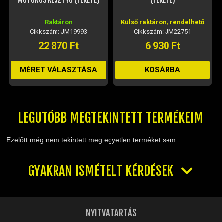
MOTOROS KESZTYŰ (FEKETE)
(FEKETE)
Raktáron
Külső raktáron, rendelhető
Cikkszám: JM19993
Cikkszám: JM22751
22 870 Ft
6 930 Ft
MÉRET VÁLASZTÁSA
KOSÁRBA
LEGUTÓBB MEGTEKINTETT TERMÉKEIM
Ezelőtt még nem tekintett meg egyetlen terméket sem.
GYAKRAN ISMÉTELT KÉRDÉSEK
NYITVATARTÁS