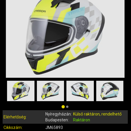
QUAD ALKATRÉSZEK
ROBBANÓMOTOROS KERÉKPÁR ALKATRÉSZEK
SIMSON ALKATRÉSZEK
AKKUMULÁTOR (ROBOGÓ, MOPED, QUAD)
BERÚGÓ ALKATRÉSZEK (ROBOGÓ, MOPED, QUAD)
BOWDENEK, SPIRÁLOK
CSAPÁGYAK, SZIMERINGEK
DOBOZOK, BOXOK, CSOMAGTARTÓK
DONGÓ MOTOR ALKATRÉSZEK
ELEKTROMOS ALKATRÉSZEK
ELEKTROMOS KERÉKPÁR ALKATRÉSZEK
FÉKRENDSZER ÉS ALKATRÉSZEI
FELNI (MOTOR, QUAD)
GUMIK, BELSŐK (ROBOGÓ, QUAD, MOPED)
Nyíregyházán:
Külső raktáron, rendelhető
GYERTYÁK, PIPÁK
Elérhetőség:
Budapesten:
Raktáron
IDOMOK, BURKOLATOK, ÜLÉSEK
Cikkszám:
JM65893