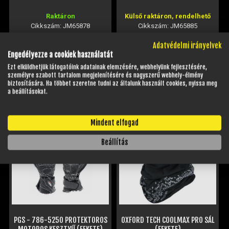
Raktáron
Külső raktáron, rendelhető
Cikkszám: JM65878
Cikkszám: JM65885
39 820 Ft
39 820 Ft
Adatvédelmi irányelvek
Engedélyezze a cookiek használatát
MÉRET VÁLASZTÁSA
MÉRET VÁLASZTÁSA
Ezt elküldhetjük látogatóink adatainak elemzésére, webhelyünk fejlesztésére,
személyre szabott tartalom megjelenítésére és nagyszerű webhely-élmény
biztosítására. Ha többet szeretne tudni az általunk használt cookies, nyissa meg
a beállításokat.
KAPCSOLÓDÓ TERMÉKEK
Mindent elfogad
Beállítás
PGS - 786-5250 PROTEKTOROS
OXFORD TECH COOLMAX PRO SÁL