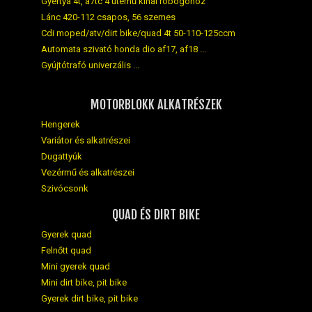
Gyertya 4t, a7tc 4 ütemű kínai robogóhoz
Lánc 420-112 csapos, 56 szemes
Cdi moped/atv/dirt bike/quad 4t 50-110-125ccm
Automata szivató honda dio af17, af18 ...
Gyújtótrafó univerzális ...
MOTORBLOKK ALKATRÉSZEK
Hengerek
Variátor és alkatrészei
Dugattyúk
Vezérmű és alkatrészei
Szivócsonk
QUAD ÉS DIRT BIKE
Gyerek quad
Felnőtt quad
Mini gyerek quad
Mini dirt bike, pit bike
Gyerek dirt bike, pit bike