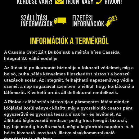
KÉRDÉSE VAN?!
ÍRJON
VAGY
HÍVJON!
TELESZKÓP ÉS ALKATRÉSZEI
TÖMÍTÉSEK (ROBOGÓ, MOPED, QUAD)
SZÁLLÍTÁSI
FIZETÉSI
TÜKRÖK (UNIVERZÁLIS)
INFORMÁCIÓK
INFORMÁCIÓK
VÁZ, FUTÓMŰ, SZILENT, SZTENDER
ZÁRAK, GYÚJTÁSKAPCSOLÓK
Információk a termékről
ÜZEMANYAG ELLÁTÓ RENDSZER
A Cassida Orbit Zárt Bukósisak a méltán híres Cassida
%KÉSZLET KISÖPRÉS%
Integral 3.0 váltómodellje.
Az ütésálló polikarbonát biztosítja a fokozott védelmet, míg a
belső, puha bélés kényelmes illeszkedést biztosít a hosszú
utazások során. Az integrált, felhajtható napszemüveg védi a
szemét a nap sugaraival szemben, anélkül, hogy korlátozná a
látómezőt. Kivehető orr-és áll deflektorral rendelkezik.
A Pinlock előkészítés biztosítja a páramentes látást minden
időjárási körülmények között, míg a gyorskioldó csatos pánt
egyszerűvé és gyorssá teszi a sisak fel- és levételét. Az
állítható légbevezető rendszer pedig friss levegőt biztosít,
így feje mindig hűvös marad, még a legforróbb napokon is. A
bélés kivehető, mosható, illetve sisakkommunikáció
fogadására is alkalmas.