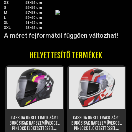
XS
53-54 cm
S
55-56 cm
M
57-58 cm
L
59-60 cm
XL
61-62 cm
XXL
63-64 cm
A méret fejformától függően változhat!
HELYETTESÍTŐ TERMÉKEK
CASSIDA ORBIT TRACK ZÁRT
CASSIDA ORBIT TRACK ZÁRT
BUKÓSISAK NAPSZEMÜVEGGEL,
BUKÓSISAK NAPSZEMÜVEGGEL,
PINLOCK ELŐKÉSZÍTÉSSEL...
PINLOCK ELŐKÉSZÍTÉSSEL...