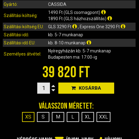
IRÁNYJELZŐ
Gyártó:
CASSIDA
IZZÓ (ROBOGÓ, QUAD, MOTOR)
1490 Ft (GLS csomagpont)
Szállítási költség:
KARBURÁTOROK ÉS ALKATRÉSZEIK
1890 Ft (GLS házhozszállítás)
Szállítási költség EU:
GLS 3290 Ft
, Express One 3290 Ft
KENŐANYAGOK, TISZTÍTÓK, ÁPOLÓK
Szállítási idő:
kb. 5-7 munkanap
KIEGÉSZÍTŐK
Szállítási idő EU:
kb. 8-10 munkanap
KILÓMÉTERÓRA ÉS ALKATRÉSZEI
Nyíregyházán
kb. 5-7 munkanap
KIPUFOGÓK ÉS TARTOZÉKAIK
Személyes átvétel:
Budapesten
ma: 17:00-ig
KORMÁNY ÉS ALKATRÉSZEI
39 820 FT
KXD QUAD ÉS DIRT BIKE ALKATRÉSZEK
LÁMPÁK, BÚRÁK
LÁNCKEREKEK, LÁNCOK
KOSÁRBA
MOTORBLOKK KOMPLETT
Válasszon méretet:
MOTORBLOKK ÉS ALKATRÉSZEI
SZERSZÁMOK
XS
S
M
L
XL
XXL
RUHÁZAT, VÉDŐFELSZERELÉSEK
SZŰRŐK ÉS TARTOZÉKAIK