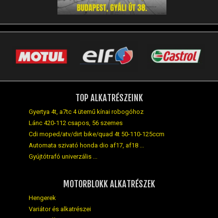
TOP ALKATRÉSZEINK
Gyertya 4t, a7tc 4 ütemű kínai robogóhoz
Lánc 420-112 csapos, 56 szemes
Cdi moped/atv/dirt bike/quad 4t 50-110-125ccm
Automata szivató honda dio af17, af18 ...
Gyújtótrafó univerzális ...
MOTORBLOKK ALKATRÉSZEK
Hengerek
Variátor és alkatrészei