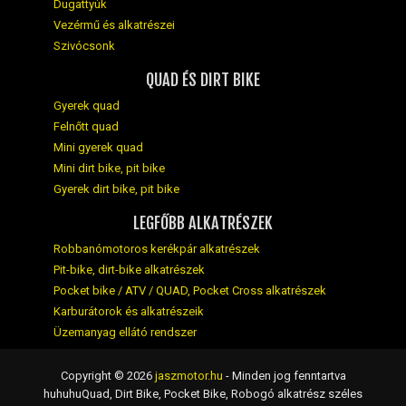
Dugattyúk
Vezérmű és alkatrészei
Szivócsonk
QUAD ÉS DIRT BIKE
Gyerek quad
Felnőtt quad
Mini gyerek quad
Mini dirt bike, pit bike
Gyerek dirt bike, pit bike
LEGFŐBB ALKATRÉSZEK
Robbanómotoros kerékpár alkatrészek
Pit-bike, dirt-bike alkatrészek
Pocket bike / ATV / QUAD, Pocket Cross alkatrészek
Karburátorok és alkatrészeik
Üzemanyag ellátó rendszer
Copyright © 2026
jaszmotor.hu
- Minden jog fenntartva
huhuhuQuad, Dirt Bike, Pocket Bike, Robogó alkatrész széles