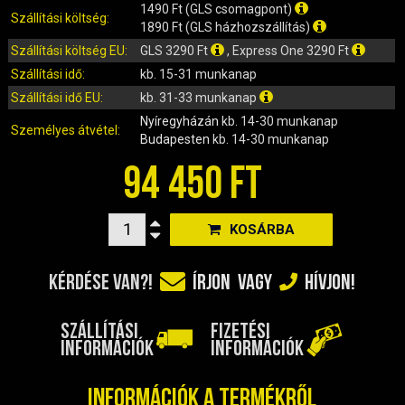
IRÁNYJELZŐ
1490 Ft (GLS csomagpont)
Szállítási költség:
1890 Ft (GLS házhozszállítás)
IZZÓ (ROBOGÓ, QUAD, MOTOR)
Szállítási költség EU:
GLS 3290 Ft
, Express One 3290 Ft
KARBURÁTOROK ÉS ALKATRÉSZEIK
Szállítási idő:
kb. 15-31 munkanap
KENŐANYAGOK, TISZTÍTÓK, ÁPOLÓK
Szállítási idő EU:
kb. 31-33 munkanap
KIEGÉSZÍTŐK
Nyíregyházán
kb. 14-30 munkanap
KILÓMÉTERÓRA ÉS ALKATRÉSZEI
Személyes átvétel:
Budapesten
kb. 14-30 munkanap
KIPUFOGÓK ÉS TARTOZÉKAIK
94 450 FT
KORMÁNY ÉS ALKATRÉSZEI
KXD QUAD ÉS DIRT BIKE ALKATRÉSZEK
KOSÁRBA
LÁMPÁK, BÚRÁK
LÁNCKEREKEK, LÁNCOK
KÉRDÉSE VAN?!
ÍRJON
VAGY
HÍVJON!
MOTORBLOKK KOMPLETT
MOTORBLOKK ÉS ALKATRÉSZEI
SZÁLLÍTÁSI
FIZETÉSI
SZERSZÁMOK
INFORMÁCIÓK
INFORMÁCIÓK
RUHÁZAT, VÉDŐFELSZERELÉSEK
SZŰRŐK ÉS TARTOZÉKAIK
Információk a termékről