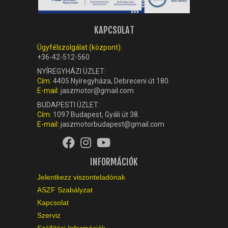
KAPCSOLAT
Ügyfélszolgálat (központ):
+36-42-512-560
NYÍREGYHÁZI ÜZLET:
Cím:
4405 Nyíregyháza, Debreceni út 180.
E-mail:
jaszmotor@gmail.com
BUDAPESTI ÜZLET:
Cím:
1097 Budapest, Gyáli út 38.
E-mail:
jaszmotorbudapest@gmail.com
INFORMÁCIÓK
Jelentkezz viszonteladónak
ASZF Szabályzat
Kapcsolat
Szerviz