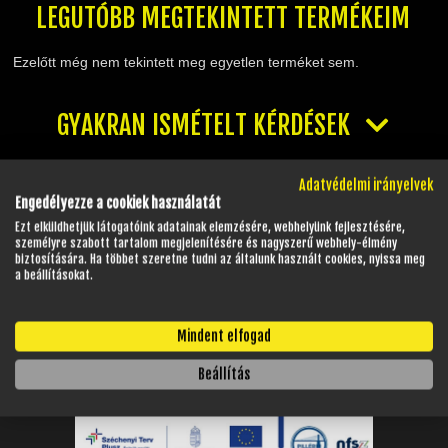
LEGUTÓBB MEGTEKINTETT TERMÉKEIM
Ezelőtt még nem tekintett meg egyetlen terméket sem.
GYAKRAN ISMÉTELT KÉRDÉSEK
Adatvédelmi irányelvek
Engedélyezze a cookiek használatát
NYITVATARTÁS
Ezt elküldhetjük látogatóink adatainak elemzésére, webhelyünk fejlesztésére,
személyre szabott tartalom megjelenítésére és nagyszerű webhely-élmény
Hétfő - Péntek:
08:00 - 17:00
biztosítására. Ha többet szeretne tudni az általunk használt cookies, nyissa meg
a beállításokat.
Szombat:
08:00 - 13:00
Vasárnap:
Zárva
Mindent elfogad
Beállítás