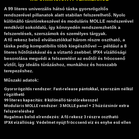
TELESZKÓP ÉS ALKATRÉSZEI
A 99 literes univerzális hátsó táska gyorsrögzítős
TÖMÍTÉSEK (ROBOGÓ, MOPED, QUAD)
rendszerével pillanatok alatt stabilan felszerelhető. Nyolc
TÜKRÖK (UNIVERZÁLIS)
különálló tárolórekeszével és moduláris MOLLE rendszerével
VÁZ, FUTÓMŰ, SZILENT, SZTENDER
rendkívül sokoldalú, így könnyedén rendszerezhetők a
felszerelések, szerszámok és személyes tárgyak.
ZÁRAK, GYÚJTÁSKAPCSOLÓK
A fő rekesz belső elválasztókkal három részre osztható, a
ÜZEMANYAG ELLÁTÓ RENDSZER
táska pedig kompatibilis több kiegészítővel — például a 8
literes hűtőtáskával és a víztartó zsebbel. IPX4 vízállósági
%KÉSZLET KISÖPRÉS%
besorolása megvédi a felszerelést az esőtől és fröccsenő
víztől, így ideális túrázáshoz, munkához és hosszabb
terepezéshez.
Műszaki adatok:
Gyorsrögzítős rendszer: Fast‑release pántokkal, szerszám nélkül
rögzíthető
99 literes kapacitás: 8 különálló tárolórekesszel
Moduláris MOLLE rendszer: 3 MOLLE panel + 2 húzózsinór extra
felszereléshez
Rugalmas belső elrendezés: A fő rekesz 3 részre osztható
IPX4 vízállóság: Védelmet nyújt fröccsenő víz és enyhe eső ellen