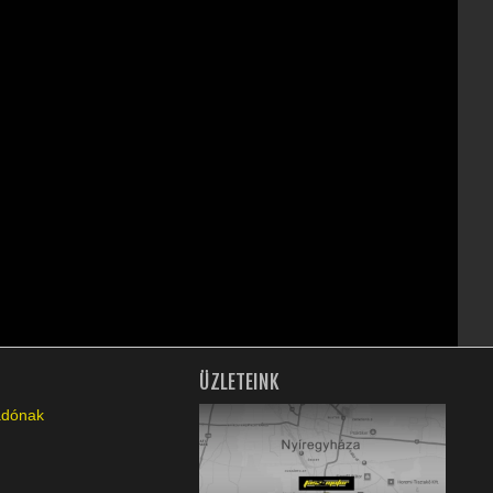
ÜZLETEINK
ladónak