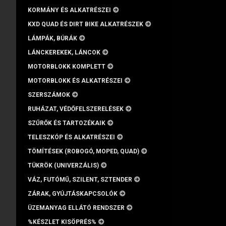
KORMÁNY ÉS ALKATRÉSZEI
KXD QUAD ÉS DIRT BIKE ALKATRÉSZEK
LÁMPÁK, BÚRÁK
LÁNCKEREKEK, LÁNCOK
MOTORBLOKK KOMPLETT
MOTORBLOKK ÉS ALKATRÉSZEI
SZERSZÁMOK
RUHÁZAT, VÉDŐFELSZERELÉSEK
SZŰRŐK ÉS TARTOZÉKAIK
TELESZKÓP ÉS ALKATRÉSZEI
TÖMÍTÉSEK (ROBOGÓ, MOPED, QUAD)
TÜKRÖK (UNIVERZÁLIS)
VÁZ, FUTÓMŰ, SZILENT, SZTENDER
ZÁRAK, GYÚJTÁSKAPCSOLÓK
ÜZEMANYAG ELLÁTÓ RENDSZER
%KÉSZLET KISÖPRÉS%