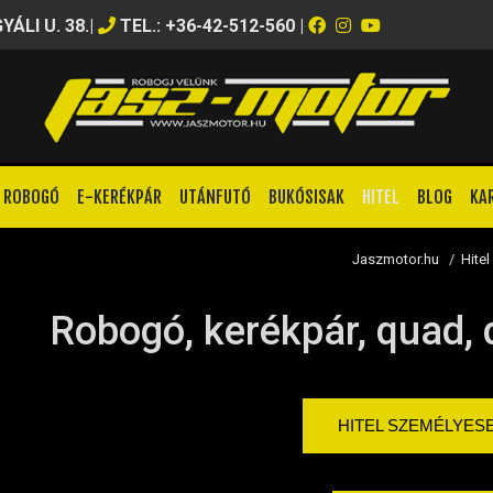
ÁLI U. 38.
|
TEL.: +36-42-512-560
|
ROBOGÓ
E-KERÉKPÁR
UTÁNFUTÓ
BUKÓSISAK
HITEL
BLOG
KA
Jaszmotor.hu
/
Hitel
Robogó, kerékpár, quad, d
HITEL SZEMÉLYES