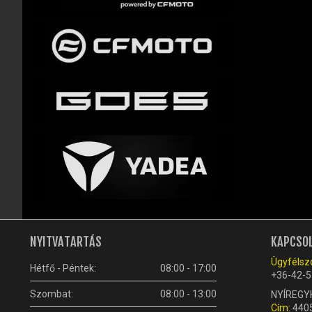
NYITVATARTÁS
KAPCSO
Ügyfélszo
Hétfő - Péntek:
08:00 - 17:00
+36-42-5
Szombat:
08:00 - 13:00
NYÍREGY
Cím:
4405