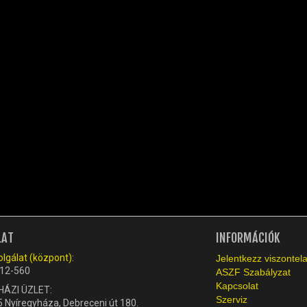
LAT
INFORMÁCIÓK
lgálat (központ):
Jelentkezz viszonte
12-560
ASZF Szabályzat
Kapcsolat
HÁZI ÜZLET:
Szerviz
 Nyíregyháza, Debreceni út 180.