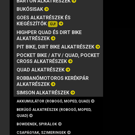
BARTON ALKATRÉSZEK
MÁRKA
VISZKOZITÁS
KISZERELÉS
BUKÓSISAK
GOES ALKATRÉSZEK ÉS
KIEGÉSZÍTŐK
ÚJ!
HIGHPER QUAD ÉS DIRT BIKE
ALKATRÉSZEK
PIT BIKE, DIRT BIKE ALKATRÉSZEK
POCKET BIKE / ATV / QUAD, POCKET
CROSS ALKATRÉSZEK
QUAD ALKATRÉSZEK
ROBBANÓMOTOROS KERÉKPÁR
ALKATRÉSZEK
SIMSON ALKATRÉSZEK
AKKUMULÁTOR (ROBOGÓ, MOPED, QUAD)
BERÚGÓ ALKATRÉSZEK (ROBOGÓ, MOPED,
QUAD)
BOWDENEK, SPIRÁLOK
CSAPÁGYAK, SZIMERINGEK