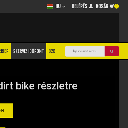
BELÉPÉS
KOSÁR
HU
0
RRIER
SZERVIZ IDŐPONT
B2B
irt bike részletre
EN