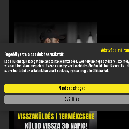
Adatvédelmi irá
Engedélyezze a cookiek használatát
Ezt elküldhetjük látogatóink adatainak elemzésére, webhelyünk fejlesztésére, személ
szabott tartalom megjelenítésére és nagyszerű webhely-élmény biztosítására. Ha tö
szeretne tudni az általunk használt cookies, nyissa meg a beállításokat.
Mindent elfogad
Beállítás