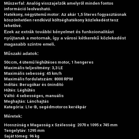
Műszerfal:
Analóg visszajelzők amelyről minden fontos
információ leolvasható.
Hatékony, négyütemű motor:
Az akár 1,5 literes fogyasztásnak
köszönhetően rendkívül költséghatékony közlekedést tesz
lehetővé.
Ezek az extrák további kényelmet és funkcionalitást
nyújtanak a motornak, így a városi kétkerekű közlekedést
magasabb szintre emeli.
Műszaki adatok:
50ccm, 4 ütemű léghűtéses motor, 1 hengeres
Maximális teljesítmény: 3,3 LE
Maximális sebesség: 45 km/h
Maximális fordulatszám: 8000 RPM
Indítás: Berugókar és önindító
Hűtés: Léghűtés
Váltó: 4 sebességes, manuális
Meghajtás: Lánchajtás
Kategória: L1e-B, segédmotoros kerékpár
Méretek:
Hosszúság x Magasság x Szélesség: 2070 x 1095 x 745 mm
Tengelytáv: 1295 mm
Saját tömeg: 96 kg