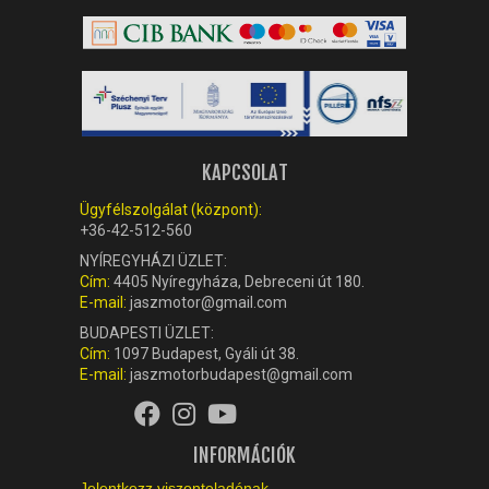
KAPCSOLAT
Ügyfélszolgálat (központ):
+36-42-512-560
NYÍREGYHÁZI ÜZLET:
Cím:
4405 Nyíregyháza, Debreceni út 180.
E-mail:
jaszmotor@gmail.com
BUDAPESTI ÜZLET:
Cím:
1097 Budapest, Gyáli út 38.
E-mail:
jaszmotorbudapest@gmail.com
INFORMÁCIÓK
Jelentkezz viszonteladónak