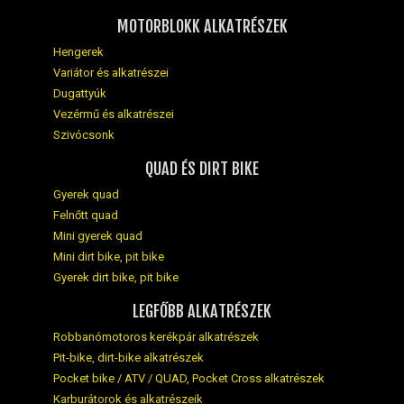
MOTORBLOKK ALKATRÉSZEK
Hengerek
Variátor és alkatrészei
Dugattyúk
Vezérmű és alkatrészei
Szivócsonk
QUAD ÉS DIRT BIKE
Gyerek quad
Felnőtt quad
Mini gyerek quad
Mini dirt bike, pit bike
Gyerek dirt bike, pit bike
LEGFŐBB ALKATRÉSZEK
Robbanómotoros kerékpár alkatrészek
Pit-bike, dirt-bike alkatrészek
Pocket bike / ATV / QUAD, Pocket Cross alkatrészek
Karburátorok és alkatrészeik