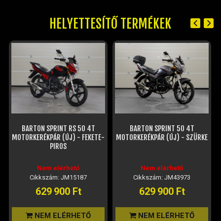
HELYETTESÍTŐ TERMÉKEK
BARTON SPRINT 50 4T
BARTON SPRINT RS 50 4T
-
MOTORKERÉKPÁR (ÚJ) - SZÜRKE
MOTORKERÉKPÁR (ÚJ) - FEKETE-
ZÖLD
Nem elérhető
Nem elérhető
Cikkszám: JM43973
Cikkszám: JM47438
629 900 Ft
629 900 Ft
NEM ELÉRHETŐ
NEM ELÉRHETŐ