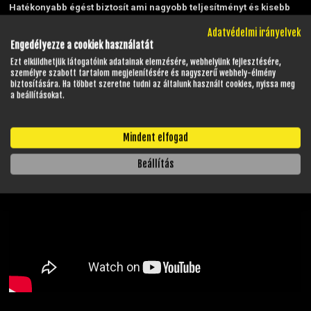
Hatékonyabb égést biztosít ami nagyobb teljesítményt és kisebb
fogyasztást eredményezhet.
Adatvédelmi irányelvek
Tisztább égésnek köszönhetően a károsanyag-kibocsátást
Engedélyezze a cookiek használatát
csökkentheti.
Csökkentheti a motorban lévő lerakódásokat és
Ezt elküldhetjük látogatóink adatainak elemzésére, webhelyünk fejlesztésére,
szennyeződéseket.
személyre szabott tartalom megjelenítésére és nagyszerű webhely-élmény
Jobb eltarthatósággal rendelkezik mint a 95-ös oktánszámú
biztosítására. Ha többet szeretne tudni az általunk használt cookies, nyissa meg
benzin, ami a téli tárolásnál különösen fontos.
a beállításokat.
Időszakos szervizinformációk:
Szerviz
Mindent elfogad
Beállítás