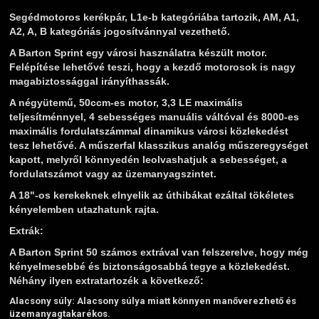
Segédmotoros kerékpár, L1e-b kategóriába tartozik, AM, A1,
A2, A, B kategóriás jogosítvánnyal vezethető.
A Barton Sprint egy városi használatra készült motor.
Felépítése lehetővé teszi, hogy a kezdő motorosok is nagy
magabiztossággal irányíthassák.
A négyütemű, 50ccm-es motor, 3,3 LE maximális
teljesítménnyel, 4 sebességes manuális váltóval és 8000-es
maximális fordulatszámmal dinamikus városi közlekedést
tesz lehetővé. A műszerfal klasszikus analóg műszeregységet
kapott, melyről könnyedén leolvashatjuk a sebességet, a
fordulatszámot vagy az üzemanyagszintet.
A 18"-os kerekeknek elnyelik az úthibákat ezáltal tökéletes
kényelemben utazhatunk rajta.
Extrák:
A Barton Sprint 50 számos extrával van felszerelve, hogy még
kényelmesebbé és biztonságosabbá tegye a közlekedést.
Néhány ilyen extratartozék a következő:
Alacsony súly:
Alacsony súlya miatt könnyen manőverezhető és
üzemanyagtakarékos.