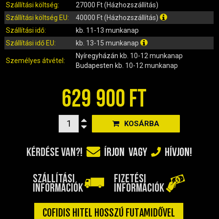
IRÁNYJELZŐ
Szállítási költség:
27000 Ft (Házhozszállítás)
IZZÓ (ROBOGÓ, QUAD, MOTOR)
Szállítási költség EU:
40000 Ft (Házhozszállítás)
KARBURÁTOROK ÉS ALKATRÉSZEIK
Szállítási idő:
kb. 11-13 munkanap
KENŐANYAGOK, TISZTÍTÓK, ÁPOLÓK
Szállítási idő EU:
kb. 13-15 munkanap
Nyíregyházán
kb. 10-12 munkanap
KIEGÉSZÍTŐK
Személyes átvétel:
Budapesten
kb. 10-12 munkanap
KILÓMÉTERÓRA ÉS ALKATRÉSZEI
KIPUFOGÓK ÉS TARTOZÉKAIK
629 900 FT
KORMÁNY ÉS ALKATRÉSZEI
KXD QUAD ÉS DIRT BIKE ALKATRÉSZEK
KOSÁRBA
LÁMPÁK, BÚRÁK
LÁNCKEREKEK, LÁNCOK
KÉRDÉSE VAN?!
ÍRJON
VAGY
HÍVJON!
MOTORBLOKK KOMPLETT
MOTORBLOKK ÉS ALKATRÉSZEI
SZÁLLÍTÁSI
FIZETÉSI
SZERSZÁMOK
INFORMÁCIÓK
INFORMÁCIÓK
RUHÁZAT, VÉDŐFELSZERELÉSEK
SZŰRŐK ÉS TARTOZÉKAIK
COFIDIS HITEL HOSSZÚ FUTAMIDŐVEL