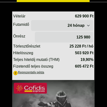
TELESZKÓP ÉS ALKATRÉSZEI
TÖMÍTÉSEK (ROBOGÓ, MOPED, QUAD)
TÜKRÖK (UNIVERZÁLIS)
VÁZ, FUTÓMŰ, SZILENT, SZTENDER
ZÁRAK, GYÚJTÁSKAPCSOLÓK
ÜZEMANYAG ELLÁTÓ RENDSZER
%KÉSZLET KISÖPRÉS%