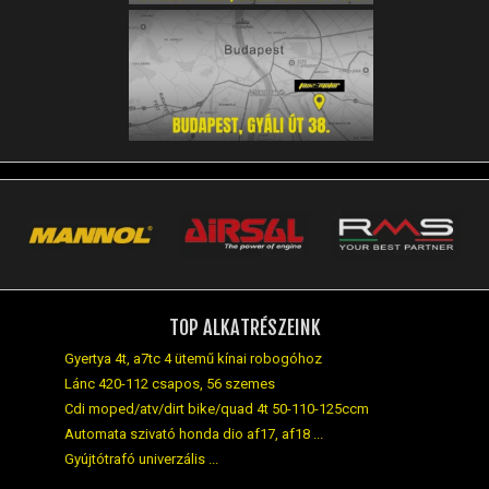
TOP ALKATRÉSZEINK
Gyertya 4t, a7tc 4 ütemű kínai robogóhoz
Lánc 420-112 csapos, 56 szemes
Cdi moped/atv/dirt bike/quad 4t 50-110-125ccm
Automata szivató honda dio af17, af18 ...
Gyújtótrafó univerzális ...