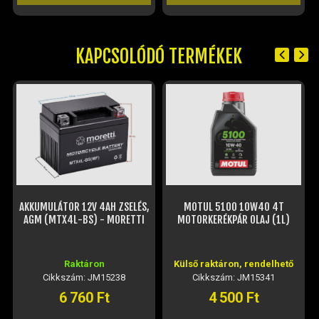
KAPCSOLÓDÓ TERMÉKEK
AKKUMULÁTOR 12V 4AH ZSELÉS,
MOTUL 5100 10W40 4T
AGM (MTX4L-BS) - MORETTI
MOTORKERÉKPÁR OLAJ (1L)
Raktáron
Külső raktáron, rendelhető
Cikkszám: JM15238
Cikkszám: JM15341
6 760 Ft
4 500 Ft