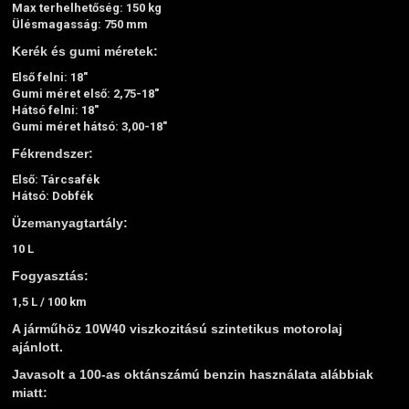
Max terhelhetőség: 150 kg
Ülésmagasság: 750 mm
Kerék és gumi méretek:
Első felni: 18"
Gumi méret első: 2,75-18"
Hátsó felni: 18"
Gumi méret hátsó: 3,00-18"
Fékrendszer:
Első: Tárcsafék
Hátsó: Dobfék
Üzemanyagtartály:
10 L
Fogyasztás:
1,5 L / 100 km
A járműhöz 10W40 viszkozitású szintetikus motorolaj
ajánlott.
Javasolt a 100-as oktánszámú benzin használata alábbiak
miatt: