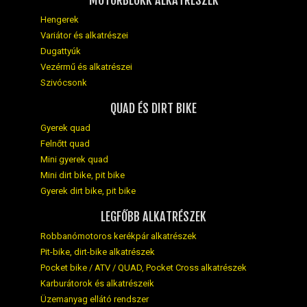
Hengerek
Variátor és alkatrészei
Dugattyúk
Vezérmű és alkatrészei
Szivócsonk
QUAD ÉS DIRT BIKE
Gyerek quad
Felnőtt quad
Mini gyerek quad
Mini dirt bike, pit bike
Gyerek dirt bike, pit bike
LEGFŐBB ALKATRÉSZEK
Robbanómotoros kerékpár alkatrészek
Pit-bike, dirt-bike alkatrészek
Pocket bike / ATV / QUAD, Pocket Cross alkatrészek
Karburátorok és alkatrészeik
Üzemanyag ellátó rendszer