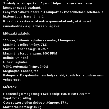
Szabályozható gázkar :
A jármű teljesítménye a kormányról
könnyen szabályozható.
Fényszórókkal felszerelt:
A lámpáknak köszönhetően sötétben is
biztonsággal használható.
Kiváló választás azoknak a gyermekeknek, akik most
ismerkednek a quadozás világával.
Műszaki adatok:
110ccm, 4 ütemű léghűtéses motor, 1 hengeres.
Maximális teljesítmény: 7 LE
Maximális sebesség: 50 km/h
Maximális fordulatszám: 8000 RPM
Indítás: Önindító
Hűtés: Léghűtés
Váltó: Automata (Irányváltós)
Meghajtás: Lánchajtás
Kategória: Forgalomba nem helyezhető, közúti forgalomban nem
vehet részt.
Méretek:
Hosszúság x Magasság x Szélesség: 1080 x 800 x 730 mm
Saját tömeg: 68 kg
Össszeszereletlen dobozolt tömege: 87 kg
Max terhelhetőség: 45 kg