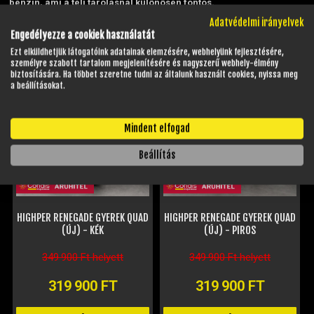
benzin, ami a téli tárolásnál különösen fontos.
Adatvédelmi irányelvek
Időszakos szervizinformációk:
Szerviz
Engedélyezze a cookiek használatát
Ezt elküldhetjük látogatóink adatainak elemzésére, webhelyünk fejlesztésére,
HELYETTESÍTŐ TERMÉKEK
személyre szabott tartalom megjelenítésére és nagyszerű webhely-élmény
biztosítására. Ha többet szeretne tudni az általunk használt cookies, nyissa meg
a beállításokat.
Mindent elfogad
Beállítás
HIGHPER RENEGADE GYEREK QUAD
HIGHPER RENEGADE GYEREK QUAD
(ÚJ) - KÉK
(ÚJ) - PIROS
349 900 Ft helyett
349 900 Ft helyett
319 900 FT
319 900 FT