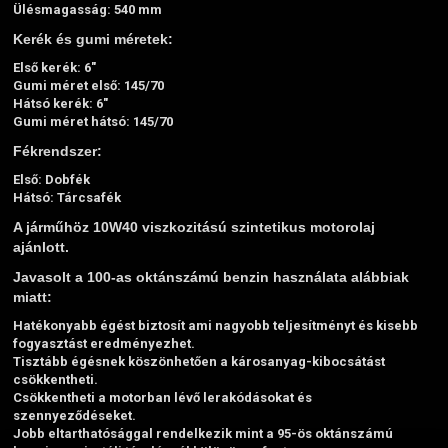
Ülésmagasság: 540 mm
Kerék és gumi méretek:
Első kerék: 6"
Gumi méret első: 145/70
Hátsó kerék: 6"
Gumi méret hátsó: 145/70
Fékrendszer:
Első: Dobfék
Hátsó: Tárcsafék
A járműhöz 10W40 viszkozitású szintetikus motorolaj
ajánlott.
Javasolt a 100-as oktánszámú benzin használata alábbiak
miatt:
Hatékonyabb égést biztosít ami nagyobb teljesítményt és kisebb
fogyasztást eredményezhet.
Tisztább égésnek köszönhetően a károsanyag-kibocsátást
csökkentheti.
Csökkentheti a motorban lévő lerakódásokat és
szennyeződéseket.
Jobb eltarthatósággal rendelkezik mint a 95-ös oktánszámú