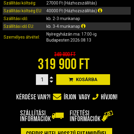
IRÁNYJELZŐ
Szállítási költség:
27000 Ft (Házhozszállítás)
IZZÓ (ROBOGÓ, QUAD, MOTOR)
Szállítási költség EU:
40000 Ft (Házhozszállítás)
KARBURÁTOROK ÉS ALKATRÉSZEIK
Szállítási idő:
kb. 2-3 munkanap
KENŐANYAGOK, TISZTÍTÓK, ÁPOLÓK
Szállítási idő EU:
kb. 3-4 munkanap
Nyíregyházán
ma: 17:00-ig
KIEGÉSZÍTŐK
Személyes átvétel:
Budapesten
2026.08.13
KILÓMÉTERÓRA ÉS ALKATRÉSZEI
KIPUFOGÓK ÉS TARTOZÉKAIK
349 900 Ft
319 900 FT
KORMÁNY ÉS ALKATRÉSZEI
KXD QUAD ÉS DIRT BIKE ALKATRÉSZEK
LÁMPÁK, BÚRÁK
KOSÁRBA
LÁNCKEREKEK, LÁNCOK
MOTORBLOKK KOMPLETT
KÉRDÉSE VAN?!
ÍRJON
VAGY
HÍVJON!
MOTORBLOKK ÉS ALKATRÉSZEI
SZERSZÁMOK
SZÁLLÍTÁSI
FIZETÉSI
INFORMÁCIÓK
INFORMÁCIÓK
RUHÁZAT, VÉDŐFELSZERELÉSEK
SZŰRŐK ÉS TARTOZÉKAIK