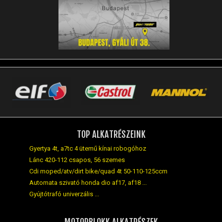
TOP ALKATRÉSZEINK
Gyertya 4t, a7tc 4 ütemű kínai robogóhoz
Lánc 420-112 csapos, 56 szemes
Cdi moped/atv/dirt bike/quad 4t 50-110-125ccm
Automata szivató honda dio af17, af18 ...
Gyújtótrafó univerzális ...
MOTORBLOKK ALKATRÉSZEK