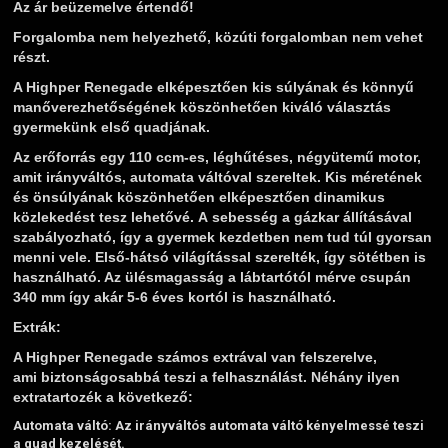
Az ár beüzemelve értendő!
Forgalomba nem helyezhető, közúti forgalomban nem vehet
részt.
A Highper Renegade elképesztően kis súlyának és könnyű
manőverezhetőségének köszönhetően kiváló választás
gyermekünk első quadjának.
Az erőforrás egy 110 ccm-es, léghűtéses, négyütemű motor,
amit irányváltós, automata váltóval szereltek. Kis méretének
és önsúlyának köszönhetően elképesztően dinamikus
közlekedést tesz lehetővé. A sebesség a gázkar állításával
szabályozható, így a gyermek kezdetben nem tud túl gyorsan
menni vele. Első-hátsó világítással szerelték, így sötétben is
használható. Az ülésmagasság a lábtartótól mérve csupán
340 mm így akár 5-6 éves kortól is használható.
Extrák:
A Highper Renegade számos extrával van felszerelve,
ami biztonságosabbá teszi a felhasználást. Néhány ilyen
extratartozék a következő:
Automata váltó:
Az irányváltós automata váltó kényelmessé teszi
a quad kezelését.