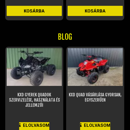
KOSÁRBA
KOSÁRBA
KOS
BLOG
KXD GYEREK QUADOK
KXD QUAD VÁSÁRLÁSA GYORSAN,
SZERVIZELÉSE, HASZNÁLATA ÉS
EGYSZERŰEN
JELLEMZŐI
ELOLVASOM
ELOLVASOM