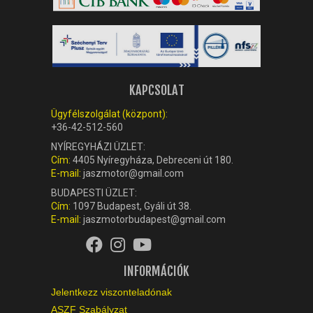
KAPCSOLAT
Ügyfélszolgálat (központ):
+36-42-512-560
NYÍREGYHÁZI ÜZLET:
Cím:
4405 Nyíregyháza, Debreceni út 180.
E-mail:
jaszmotor@gmail.com
BUDAPESTI ÜZLET:
Cím:
1097 Budapest, Gyáli út 38.
E-mail:
jaszmotorbudapest@gmail.com
INFORMÁCIÓK
Jelentkezz viszonteladónak
ASZF Szabályzat