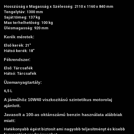
Hosszúság x Magasság x Szélesség: 2110 x 1160 x 840 mm
Tengelytáv: 1300 mm
Saját tömeg: 137 kg
Max terhelhetőség: 100 kg
Ülésmagasság: 920 mm
Kerék méretek:
Első kerék: 21"
Hátsó kerék: 18"
Fékrendszer:
Első: Tárcsafék
Hátsó: Tárcsafék
Üzemanyagtartály:
6,5 L
A járműhöz 10W40 viszkozitású szintetikus motorolaj
ajánlott.
Javasolt a 100-as oktánszámú benzin használata alábbiak
miatt:
Hatékonyabb égést biztosít ami nagyobb teljesítményt és kisebb