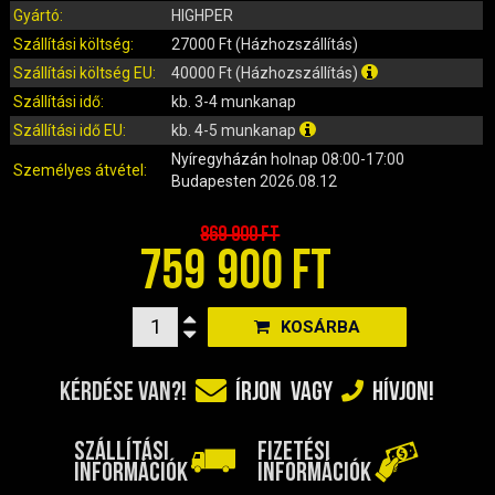
IRÁNYJELZŐ
Gyártó:
HIGHPER
IZZÓ (ROBOGÓ, QUAD, MOTOR)
Szállítási költség:
27000 Ft (Házhozszállítás)
KARBURÁTOROK ÉS ALKATRÉSZEIK
Szállítási költség EU:
40000 Ft (Házhozszállítás)
KENŐANYAGOK, TISZTÍTÓK, ÁPOLÓK
Szállítási idő:
kb. 3-4 munkanap
KIEGÉSZÍTŐK
Szállítási idő EU:
kb. 4-5 munkanap
KILÓMÉTERÓRA ÉS ALKATRÉSZEI
Nyíregyházán
holnap 08:00-17:00
Személyes átvétel:
Budapesten
2026.08.12
KIPUFOGÓK ÉS TARTOZÉKAIK
KORMÁNY ÉS ALKATRÉSZEI
869 900 Ft
759 900 FT
KXD QUAD ÉS DIRT BIKE ALKATRÉSZEK
LÁMPÁK, BÚRÁK
LÁNCKEREKEK, LÁNCOK
KOSÁRBA
MOTORBLOKK KOMPLETT
MOTORBLOKK ÉS ALKATRÉSZEI
KÉRDÉSE VAN?!
ÍRJON
VAGY
HÍVJON!
SZERSZÁMOK
RUHÁZAT, VÉDŐFELSZERELÉSEK
SZÁLLÍTÁSI
FIZETÉSI
INFORMÁCIÓK
INFORMÁCIÓK
SZŰRŐK ÉS TARTOZÉKAIK