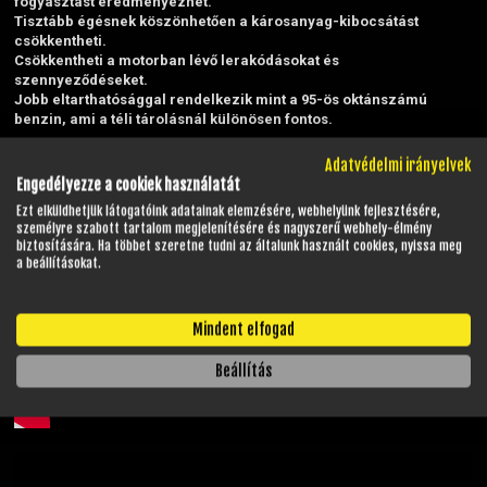
fogyasztást eredményezhet.
Tisztább égésnek köszönhetően a károsanyag-kibocsátást
csökkentheti.
Csökkentheti a motorban lévő lerakódásokat és
szennyeződéseket.
Jobb eltarthatósággal rendelkezik mint a 95-ös oktánszámú
benzin, ami a téli tárolásnál különösen fontos.
Időszakos szervizinformációk:
Szerviz
Adatvédelmi irányelvek
Engedélyezze a cookiek használatát
Ezt elküldhetjük látogatóink adatainak elemzésére, webhelyünk fejlesztésére,
személyre szabott tartalom megjelenítésére és nagyszerű webhely-élmény
biztosítására. Ha többet szeretne tudni az általunk használt cookies, nyissa meg
a beállításokat.
Mindent elfogad
Beállítás