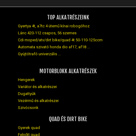
TOP ALKATRÉSZEINK
Gyertya 4t, a7tc 4 ütemű kínai robogóhoz
Lánc 420-112 csapos, 56 szemes
Cdi moped/atv/dirt bike/quad 4t 50-110-125ccm
Automata szivató honda dio af17, af18 ...
Gyújtótrafó univerzális ...
MOTORBLOKK ALKATRÉSZEK
Hengerek
Variátor és alkatrészei
Dugattyúk
Vezérmű és alkatrészei
Szivócsonk
QUAD ÉS DIRT BIKE
Gyerek quad
Felnőtt quad