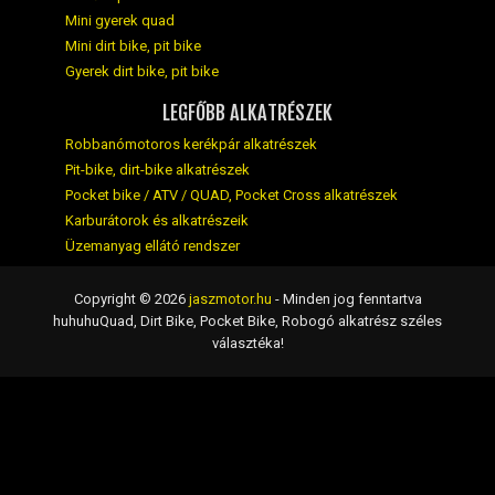
Mini gyerek quad
Mini dirt bike, pit bike
Gyerek dirt bike, pit bike
LEGFŐBB ALKATRÉSZEK
Robbanómotoros kerékpár alkatrészek
Pit-bike, dirt-bike alkatrészek
Pocket bike / ATV / QUAD, Pocket Cross alkatrészek
Karburátorok és alkatrészeik
Üzemanyag ellátó rendszer
Copyright © 2026
jaszmotor.hu
- Minden jog fenntartva
huhuhuQuad, Dirt Bike, Pocket Bike, Robogó alkatrész széles
választéka!