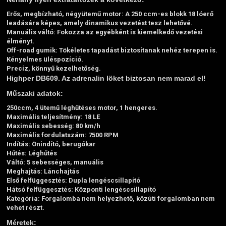
Erős, megbízható, négyütemű motor:
A 250 ccm-es blokk 18 lóerő
leadására képes, amely dinamikus vezetést tesz lehetővé.
Manuális váltó:
Fokozza az egyébként is kiemelkedő vezetési
élményt.
Off-road gumik:
Tökéletes tapadást biztosítanak nehéz terepen is.
Kényelmes üléspozíció.
Precíz, könnyű kezelhetőség.
Highper DB609. Az adrenalin löket biztosan nem marad el!
Műszaki adatok:
250ccm, 4 ütemű léghűtéses motor, 1 hengeres.
Maximális teljesítmény: 18 LE
Maximális sebesség: 80 km/h
Maximális fordulatszám: 7500 RPM
Indítás: Önindító, berugókar
Hűtés: Léghűtés
Váltó: 5 sebességes, manuális
Meghajtás: Lánchajtás
Első felfüggesztés: Dupla lengéscsillapító
Hátsó felfüggesztés: Központi lengéscsillapító
Kategória: Forgalomba nem helyezhető, közúti forgalomban nem
vehet részt.
Méretek: