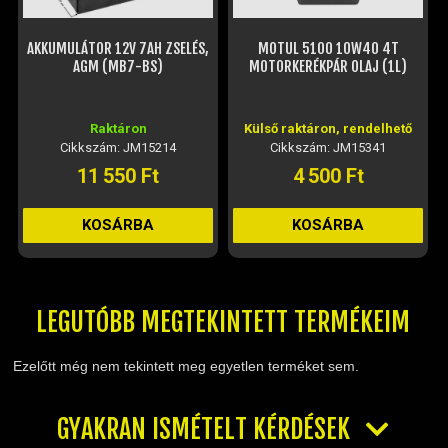
MOTUL 5100 10W40 4T
MOTUL CHAIN LUBE ROAD C2
MOTORKERÉKPÁR OLAJ (1L)
LÁNCKENŐ SPRAY (400ML)
Külső raktáron, rendelhető
Külső raktáron, rendelhető
Cikkszám: JM15341
Cikkszám: JM15383
4 500 Ft
5 360 Ft
KOSÁRBA
KOSÁRBA
LEGUTÓBB MEGTEKINTETT TERMÉKEIM
Ezelőtt még nem tekintett meg egyetlen terméket sem.
GYAKRAN ISMÉTELT KÉRDÉSEK