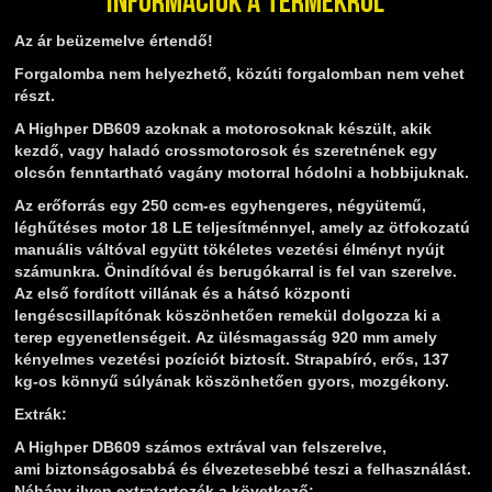
Információk a termékről
Az ár beüzemelve értendő!
Forgalomba nem helyezhető, közúti forgalomban nem vehet
részt.
A Highper DB609 azoknak a motorosoknak készült, akik
kezdő, vagy haladó crossmotorosok és szeretnének egy
olcsón fenntartható vagány motorral hódolni a hobbijuknak.
Az erőforrás egy 250 ccm-es egyhengeres, négyütemű,
léghűtéses motor 18 LE teljesítménnyel, amely az ötfokozatú
manuális váltóval együtt tökéletes vezetési élményt nyújt
számunkra. Önindítóval és berugókarral is fel van szerelve.
Az első fordított villának és a hátsó központi
lengéscsillapítónak köszönhetően remekül dolgozza ki a
terep egyenetlenségeit. Az ülésmagasság 920 mm amely
kényelmes vezetési pozíciót biztosít. Strapabíró, erős, 137
kg-os könnyű súlyának köszönhetően gyors, mozgékony.
Extrák:
A Highper DB609 számos extrával van felszerelve,
ami biztonságosabbá és élvezetesebbé teszi a felhasználást.
Néhány ilyen extratartozék a következő: