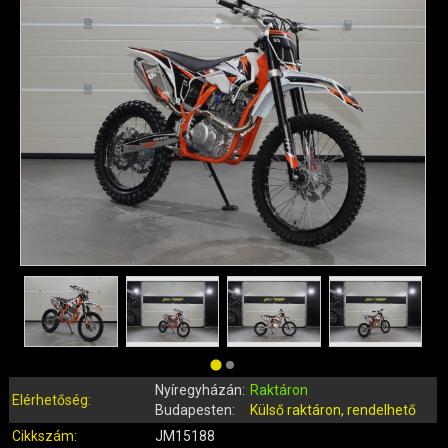
QUAD ALKATRÉSZEK
ROBBANÓMOTOROS KERÉKPÁR ALKATRÉSZEK
SIMSON ALKATRÉSZEK
AKKUMULÁTOR (ROBOGÓ, MOPED, QUAD)
BERÚGÓ ALKATRÉSZEK (ROBOGÓ, MOPED, QUAD)
BOWDENEK, SPIRÁLOK
CSAPÁGYAK, SZIMERINGEK
DOBOZOK, BOXOK, CSOMAGTARTÓK
DONGÓ MOTOR ALKATRÉSZEK
ELEKTROMOS ALKATRÉSZEK
ELEKTROMOS KERÉKPÁR ALKATRÉSZEK
FÉKRENDSZER ÉS ALKATRÉSZEI
FELNI (MOTOR, QUAD)
GUMIK, BELSŐK (ROBOGÓ, QUAD, MOPED)
Nyíregyházán:
Raktáron
GYERTYÁK, PIPÁK
Elérhetőség:
Budapesten:
Külső raktáron, rendelhető
IDOMOK, BURKOLATOK, ÜLÉSEK
Cikkszám:
JM15188