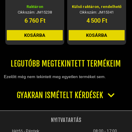
ktáron
Külső raktáron, rendelhető
Külső raktáron,
ám: JM15238
Cikkszám: JM15341
Cikkszám: 
760 Ft
4 500 Ft
28 010
MÉRET VÁL
SÁRBA
KOSÁRBA
LEGUTÓBB MEGTEKINTETT TERMÉKEIM
Ezelőtt még nem tekintett meg egyetlen terméket sem.
GYAKRAN ISMÉTELT KÉRDÉSEK
NYITVATARTÁS
Hétfő - Péntek:
08:00 - 17:00