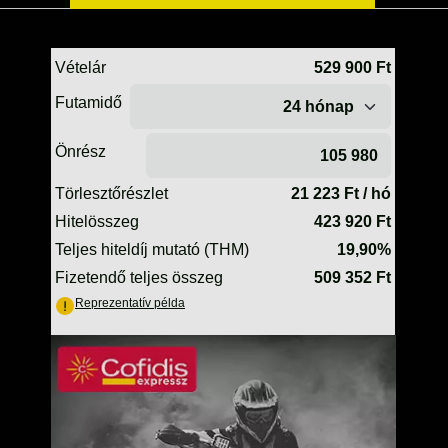
TELESZKÓP ÉS ALKATRÉSZEI
TÖMÍTÉSEK (ROBOGÓ, MOPED, QUAD)
TÜKRÖK (UNIVERZÁLIS)
VÁZ, FUTÓMŰ, SZILENT, SZTENDER
ZÁRAK, GYÚJTÁSKAPCSOLÓK
ÜZEMANYAG ELLÁTÓ RENDSZER
%KÉSZLET KISÖPRÉS%