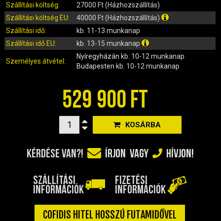
IRÁNYJELZŐ
Szállítási költség:
27000 Ft (Házhozszállítás)
IZZÓ (ROBOGÓ, QUAD, MOTOR)
Szállítási költség EU:
40000 Ft (Házhozszállítás)
KARBURÁTOROK ÉS ALKATRÉSZEIK
Szállítási idő:
kb. 11-13 munkanap
KENŐANYAGOK, TISZTÍTÓK, ÁPOLÓK
Szállítási idő EU:
kb. 13-15 munkanap
Nyíregyházán
kb. 10-12 munkanap
KIEGÉSZÍTŐK
Személyes átvétel:
Budapesten
kb. 10-12 munkanap
KILÓMÉTERÓRA ÉS ALKATRÉSZEI
KIPUFOGÓK ÉS TARTOZÉKAIK
529 900 FT
KORMÁNY ÉS ALKATRÉSZEI
KXD QUAD ÉS DIRT BIKE ALKATRÉSZEK
KOSÁRBA
LÁMPÁK, BÚRÁK
LÁNCKEREKEK, LÁNCOK
KÉRDÉSE VAN?!
ÍRJON
VAGY
HÍVJON!
MOTORBLOKK KOMPLETT
MOTORBLOKK ÉS ALKATRÉSZEI
SZÁLLÍTÁSI
FIZETÉSI
SZERSZÁMOK
INFORMÁCIÓK
INFORMÁCIÓK
RUHÁZAT, VÉDŐFELSZERELÉSEK
SZŰRŐK ÉS TARTOZÉKAIK
COFIDIS HITEL HOSSZÚ FUTAMIDŐVEL