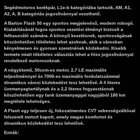
Segédmotoros kerékpár, L1e-b kategóriába tartozik, AM, A1,
A2, A, B kategóriás jogosítvánnyal vezethető.
A Barton Flash 50 egy sportos megjelenésű, modern robogó.
Kialakításánál fogva sportos vezetési élményt biztosít a
felhasználó számára. A könnyű kezelésnek, sportosságának
köszönhetően tökéletes lehet azoknak, akik a városban
kényelmesen és gyorsan szeretnének közlekedni. Kisebb
termete miatt tökéletes választás lehet a friss jogosítvánnyal
rendelkező motorosoknak.
A négyütemű, 50ccm-es motor, 2,7 LE maximális
teljesítménnyel és 7000-es maximális fordulatszámmal
dinamikus városi közlekedést tesz lehetővé. A 4 literes
üzemanyagtartálynak és a 2,2 literes fogyasztásnak
köszönhetően egy tank üzemanyaggal nagyjából 180 km
megtétele lehetséges.
A Flash egy teljesen új, fokozatmentes CVT sebességváltóval
felszerelt motort kapott, amely magas komfortot és
dinamikus közlekedést tesz lehetővé.
Extrák: