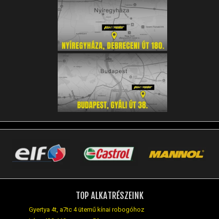
TOP ALKATRÉSZEINK
Gyertya 4t, a7tc 4 ütemű kínai robogóhoz