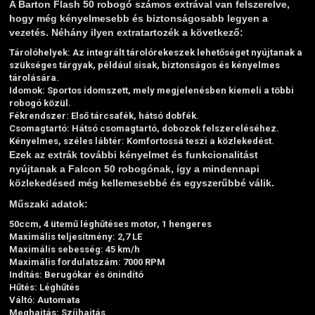
A Barton Flash 50 robogó számos extrával van felszerelve,
hogy még kényelmesebb és biztonságosabb legyen a
vezetés. Néhány ilyen extratartozék a következő:
Tárolóhelyek:
Az integrált tárolórekeszek lehetőséget nyújtanak a
szükséges tárgyak, például sisak, biztonságos és kényelmes
tárolására.
Idomok:
Sportos idomszett, mely megjelenésben kiemeli a többi
robogó közül.
Fékrendszer:
Első tárcsafék, hátsó dobfék.
Csomagtartó:
Hátsó csomagtartó, dobozok felszereléséhez.
Kényelmes, széles lábtér:
Komfortossá teszi a közlekedést.
Ezek az extrák további kényelmet és funkcionalitást
nyújtanak a Falcon 50 robogónak, így a mindennapi
közlekedésed még kellemesebbé és egyszerűbbé válik.
Műszaki adatok:
50ccm, 4 ütemű léghűtéses motor, 1 hengeres
Maximális teljesítmény: 2,7 LE
Maximális sebesség: 45 km/h
Maximális fordulatszám: 7000 RPM
Indítás: Berugókar és önindító
Hűtés: Léghűtés
Váltó: Automata
Meghajtás: Szíjhajtás