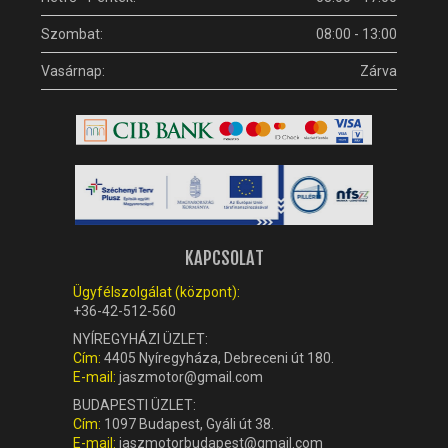
Szombat:
08:00 - 13:00
Vasárnap:
Zárva
KAPCSOLAT
Ügyfélszolgálat (központ):
+36-42-512-560
NYÍREGYHÁZI ÜZLET:
Cím:
4405 Nyíregyháza, Debreceni út 180.
E-mail:
jaszmotor@gmail.com
BUDAPESTI ÜZLET:
Cím:
1097 Budapest, Gyáli út 38.
E-mail:
jaszmotorbudapest@gmail.com