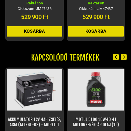
Raktáron
Raktáron
Cikkszám: JM47436
Cikkszám: JM47437
529 900 Ft
529 900 Ft
KOSÁRBA
KOSÁRBA
KAPCSOLÓDÓ TERMÉKEK
 12V 4AH ZSELÉS,
MOTUL 5100 10W40 4T
HORN 617-B JET 
-BS) - MORETTI
MOTORKERÉKPÁR OLAJ (1L)
FEKETE BUK