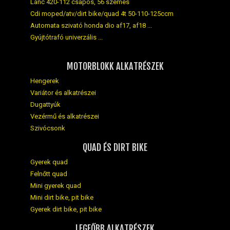
Lánc 420-112 csapos, 56 szemes
Cdi moped/atv/dirt bike/quad 4t 50-110-125ccm
Automata szivató honda dio af17, af18 ...
Gyújtótrafó univerzális ...
MOTORBLOKK ALKATRÉSZEK
Hengerek
Variátor és alkatrészei
Dugattyúk
Vezérmű és alkatrészei
Szivócsonk
QUAD ÉS DIRT BIKE
Gyerek quad
Felnőtt quad
Mini gyerek quad
Mini dirt bike, pit bike
Gyerek dirt bike, pit bike
LEGFŐBB ALKATRÉSZEK