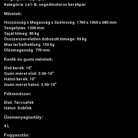
Kategória: Le1-B, segédmotoros kerékpár
Méretek:
Hosszúság x Magasság x Szélesség: 1760 x 1060 x 680 mm
Tengelytáv: 1200 mm
Saját tömeg: 85 kg
Össszeszereletlen dobozolt tömege: 93 kg
Max terhelhetőség: 150 kg
Ülésmagasság: 770 mm
Kerék és gumi méretek:
Első kerék: 10"
Gumi méret első: 3.00-10"
Hátsó kerék: 10"
Gumi méret hátsó: 3.00-10"
Fékrendszer:
Első: Tárcsafék
Hátsó: Dobfék
Üzemanyagtartály:
4 L
Fogyasztás: