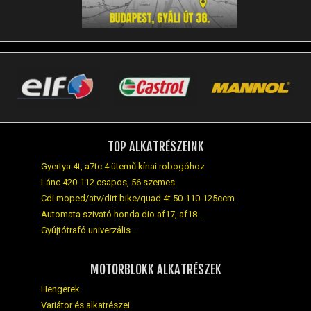
TOP ALKATRÉSZEINK
Gyertya 4t, a7tc 4 ütemű kínai robogóhoz
Lánc 420-112 csapos, 56 szemes
Cdi moped/atv/dirt bike/quad 4t 50-110-125ccm
Automata szivató honda dio af17, af18 ...
Gyújtótrafó univerzális ...
MOTORBLOKK ALKATRÉSZEK
Hengerek
Variátor és alkatrészei