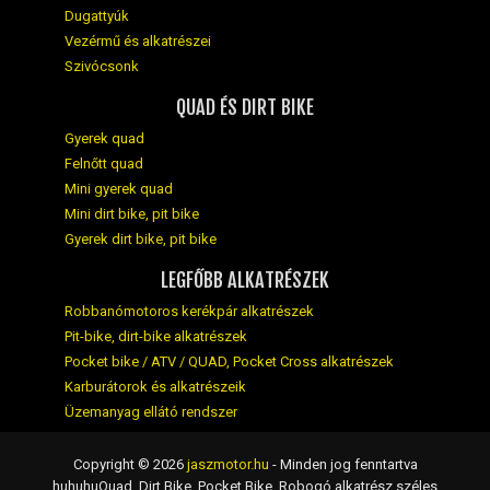
Dugattyúk
Vezérmű és alkatrészei
Szivócsonk
QUAD ÉS DIRT BIKE
Gyerek quad
Felnőtt quad
Mini gyerek quad
Mini dirt bike, pit bike
Gyerek dirt bike, pit bike
LEGFŐBB ALKATRÉSZEK
Robbanómotoros kerékpár alkatrészek
Pit-bike, dirt-bike alkatrészek
Pocket bike / ATV / QUAD, Pocket Cross alkatrészek
Karburátorok és alkatrészeik
Üzemanyag ellátó rendszer
Copyright © 2026
jaszmotor.hu
- Minden jog fenntartva
huhuhuQuad, Dirt Bike, Pocket Bike, Robogó alkatrész széles