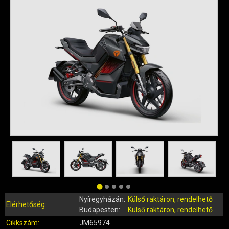
QUAD ALKATRÉSZEK
ROBBANÓMOTOROS KERÉKPÁR ALKATRÉSZEK
SIMSON ALKATRÉSZEK
AKKUMULÁTOR (ROBOGÓ, MOPED, QUAD)
BERÚGÓ ALKATRÉSZEK (ROBOGÓ, MOPED, QUAD)
BOWDENEK, SPIRÁLOK
CSAPÁGYAK, SZIMERINGEK
DOBOZOK, BOXOK, CSOMAGTARTÓK
DONGÓ MOTOR ALKATRÉSZEK
ELEKTROMOS ALKATRÉSZEK
ELEKTROMOS KERÉKPÁR ALKATRÉSZEK
FÉKRENDSZER ÉS ALKATRÉSZEI
FELNI (MOTOR, QUAD)
GUMIK, BELSŐK (ROBOGÓ, QUAD, MOPED)
Nyíregyházán:
Külső raktáron, rendelhető
GYERTYÁK, PIPÁK
Elérhetőség:
Budapesten:
Külső raktáron, rendelhető
IDOMOK, BURKOLATOK, ÜLÉSEK
Cikkszám:
JM65974