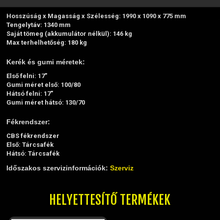
Méretek:
Hosszúság x Magasság x Szélesség: 1990 x 1090 x 775 mm
Tengelytáv: 1340 mm
Saját tömeg (akkumulátor nélkül): 146 kg
Max terhelhetőség: 180 kg
Kerék és gumi méretek:
Első felni: 17"
Gumi méret első: 100/80
Hátsó felni: 17"
Gumi méret hátsó: 130/70
Fékrendszer:
CBS fékrendszer
Első: Tárcsafék
Hátsó: Tárcsafék
Időszakos szervizinformációk:
Szerviz
HELYETTESÍTŐ TERMÉKEK