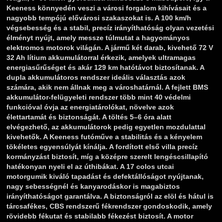
Keeness könnyedén veszi a városi forgalom kihívásait és a
nagyobb tempójú elővárosi szakaszokat is. A 100 km/h
végsebesség és a stabil, precíz irányíthatóság olyan vezetési
élményt nyújt, amely messze túlmutat a hagyományos
elektromos motorok világán. A jármű két darab, kivehető 72 V
32 Ah lítium akkumulátorral érkezik, amelyek ultramagas
energiasűrűséget és akár 129 km hatótávot biztosítanak. A
dupla akkumulátoros rendszer ideális választás azok
számára, akik nem állnak meg a városhatárnál. A fejlett BMS
akkumulátor‑felügyeleti rendszer több mint 40 védelmi
funkcióval óvja az energiatárolókat, növelve azok
élettartamát és biztonságát. A töltés 5–6 óra alatt
elvégezhető, az akkumulátorok pedig egyetlen mozdulattal
kivehetők. A Keeness futóműve a stabilitás és a kényelem
tökéletes egyensúlyát kínálja. A fordított első villa precíz
kormányzást biztosít, míg a középre szerelt lengéscsillapító
hatékonyan nyeli el az úthibákat. A 17 colos utcai
motorgumik kiváló tapadást és defektállóságot nyújtanak,
nagy sebességnél és kanyarodáskor is magabiztos
irányíthatóságot garantálva. A biztonságról az elöl és hátul is
tárcsafékes, CBS rendszerű fékrendszer gondoskodik, amely
rövidebb fékutat és stabilabb fékezést biztosít. A motor