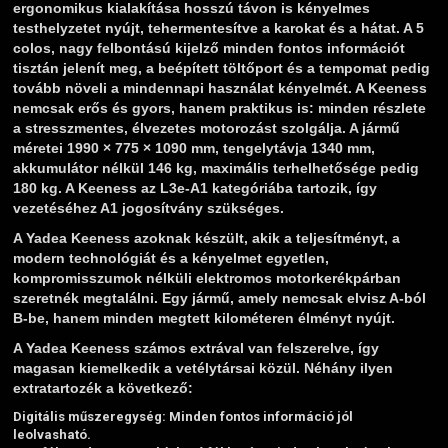
ergonomikus kialakítása hosszú távon is kényelmes
testhelyzetet nyújt, tehermentesítve a karokat és a hátat. A 5
colos, nagy felbontású kijelző minden fontos információt
tisztán jelenít meg, a beépített töltőport és a tempomat pedig
tovább növeli a mindennapi használat kényelmét. A Keeness
nemcsak erős és gyors, hanem praktikus is: minden részlete
a stresszmentes, élvezetes motorozást szolgálja. A jármű
méretei 1990 × 775 × 1090 mm, tengelytávja 1340 mm,
akkumulátor nélkül 146 kg, maximális terhelhetősége pedig
180 kg. A Keeness az L3e‑A1 kategóriába tartozik, így
vezetéséhez A1 jogosítvány szükséges.
A Yadea Keeness azoknak készült, akik a teljesítményt, a
modern technológiát és a kényelmet egyetlen,
kompromisszumok nélküli elektromos motorkerékpárban
szeretnék megtalálni. Egy jármű, amely nemcsak elvisz A‑ból
B‑be, hanem minden megtett kilométeren élményt nyújt.
A Yadea Keeness számos extrával van felszerelve, így
magasan kiemelkedik a vetélytársai közül. Néhány ilyen
extratartozék a következő:
Digitális műszeregység: Minden fontos információ jól
leolvasható.