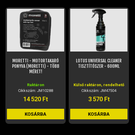
MORETTI - MOTORTAKARÓ
LOTUS UNIVERSAL CLEANER
PONYVA (MORETTI) - TÖBB
TISZTÍTÓSZER - 600ML
MÉRET!
Raktáron
Külső raktáron, rendelhető
Cikkszám: JM10288
Cikkszám: JM47504
14 520 Ft
3 570 Ft
KOSÁRBA
KOSÁRBA