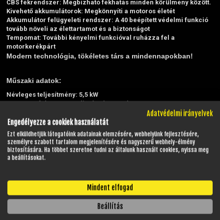
CBS fékrendszer: Megbízható fékhatás minden körülmény között.
Kivehető akkumulátorok: Megkönnyíti a motoros életét
Akkumulátor felügyeleti rendszer: A 40 beépített védelmi funkció
tovább növeli az élettartamot és a biztonságot
Tempomat: További kényelmi funkcióval ruházza fel a
motorkerékpárt
Modern technológia, tökéletes társ a mindennapokban!
Műszaki adatok:
Névleges teljesítmény: 5,5 kW
30 perces folyamatos teljesítmény: 7,8 kW
Csúcsteljesítmény: 11 kW
Adatvédelmi irányelvek
Maximális nyomaték: 300 Nm
Engedélyezze a cookiek használatát
Maximális sebesség: 100 km/h
Ezt elküldhetjük látogatóink adatainak elemzésére, webhelyünk fejlesztésére,
Hatótáv: 129 km
személyre szabott tartalom megjelenítésére és nagyszerű webhely-élmény
Kategória: L3e-A1 kategória
biztosítására. Ha többet szeretne tudni az általunk használt cookies, nyissa meg
a beállításokat.
Elektromos rendszer:
Akkumulátor típusa: Lítium
Akkumulátor: 72V, 2x32 Ah
Mindent elfogad
Akkumulátor súlya: 2x14 kg
Töltési idő: 5-6 óra
Beállítás