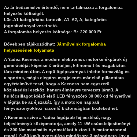
Az ár beüzemelve értendő, nem tartalmazza a forgalomba
helyezés költségét.
L3e-A1 kategóriába tartozik, A1, A2, A, kategóriás
jogosítvánnyal vezethető.
A forgalomba helyezés költsége: Br. 220.000 Ft
Bővebben tájékozódhat:
Járműveink forgalomba
helyezésének folyamata
A Yadea Keeness a modern elektromos motorkerékpárok új
generációját képviseli: erőteljes, kifinomult és magabiztos
társ minden úton. A repülőgépszárnyak ihlette formavilág és
a sportos, mégis elegáns megjelenés már első pillantásra
egyértelművé teszi, hogy a Keeness nem egyszerű
közlekedési eszköz, hanem élményre tervezett jármű. A
hullócsillagot idéző első LED fényszóró 30 000 cd fényerővel
világítja be az éjszakát, így a motoros nappali
fényviszonyokhoz hasonló biztonságban közlekedhet.
A Keeness szíve a Yadea legújabb fejlesztésű, nagy
teljesítményű középmotorja, amely 11 kW csúcsteljesítményt
és 300 Nm maximális nyomatékot biztosít. A motor azonnal
reagál, 0–50 km/h gyorsulása mindössze 3 másodperc, így a