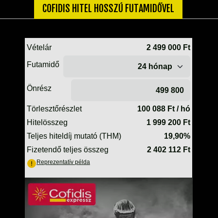
TELESZKÓP ÉS ALKATRÉSZEI
COFIDIS HITEL HOSSZÚ FUTAMIDŐVEL
TÖMÍTÉSEK (ROBOGÓ, MOPED, QUAD)
TÜKRÖK (UNIVERZÁLIS)
VÁZ, FUTÓMŰ, SZILENT, SZTENDER
ZÁRAK, GYÚJTÁSKAPCSOLÓK
ÜZEMANYAG ELLÁTÓ RENDSZER
%KÉSZLET KISÖPRÉS%