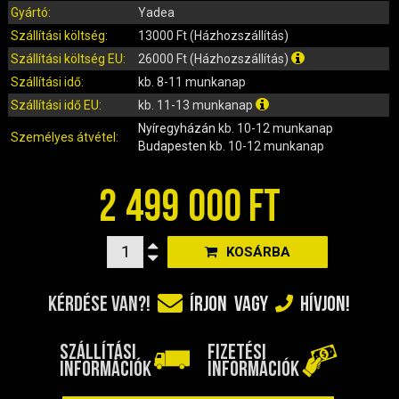
IRÁNYJELZŐ
Gyártó:
Yadea
IZZÓ (ROBOGÓ, QUAD, MOTOR)
Szállítási költség:
13000 Ft (Házhozszállítás)
KARBURÁTOROK ÉS ALKATRÉSZEIK
Szállítási költség EU:
26000 Ft (Házhozszállítás)
KENŐANYAGOK, TISZTÍTÓK, ÁPOLÓK
Szállítási idő:
kb. 8-11 munkanap
KIEGÉSZÍTŐK
Szállítási idő EU:
kb. 11-13 munkanap
KILÓMÉTERÓRA ÉS ALKATRÉSZEI
Nyíregyházán
kb. 10-12 munkanap
Személyes átvétel:
Budapesten
kb. 10-12 munkanap
KIPUFOGÓK ÉS TARTOZÉKAIK
KORMÁNY ÉS ALKATRÉSZEI
2 499 000 FT
KXD QUAD ÉS DIRT BIKE ALKATRÉSZEK
LÁMPÁK, BÚRÁK
KOSÁRBA
LÁNCKEREKEK, LÁNCOK
MOTORBLOKK KOMPLETT
KÉRDÉSE VAN?!
ÍRJON
VAGY
HÍVJON!
MOTORBLOKK ÉS ALKATRÉSZEI
SZERSZÁMOK
SZÁLLÍTÁSI
FIZETÉSI
RUHÁZAT, VÉDŐFELSZERELÉSEK
INFORMÁCIÓK
INFORMÁCIÓK
SZŰRŐK ÉS TARTOZÉKAIK