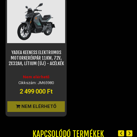
YADEA KEENESS ELEKTROMOS
MOTORKERÉKPÁR 11KW, 72V,
2X32AH, LÍTIUM (ÚJ) - ACÉLKÉK
Nem elérhető
Cikkszám: JM65980
2 499 000 Ft
NEM ELÉRHETŐ
KAPCSOLÓDÓ TERMÉKEK