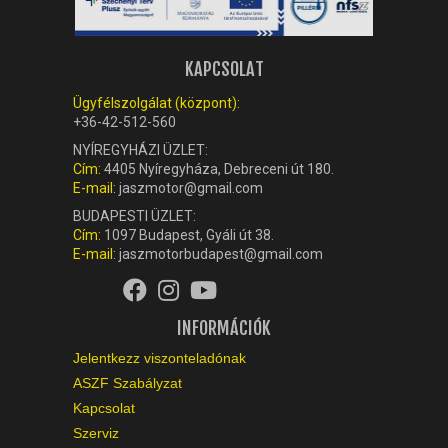
KAPCSOLAT
Ügyfélszolgálat (központ):
+36-42-512-560
NYÍREGYHÁZI ÜZLET:
Cím:
4405 Nyíregyháza, Debreceni út 180.
E-mail:
jaszmotor@gmail.com
BUDAPESTI ÜZLET:
Cím:
1097 Budapest, Gyáli út 38.
E-mail:
jaszmotorbudapest@gmail.com
INFORMÁCIÓK
Jelentkezz viszonteladónak
ASZF Szabályzat
Kapcsolat
Szerviz