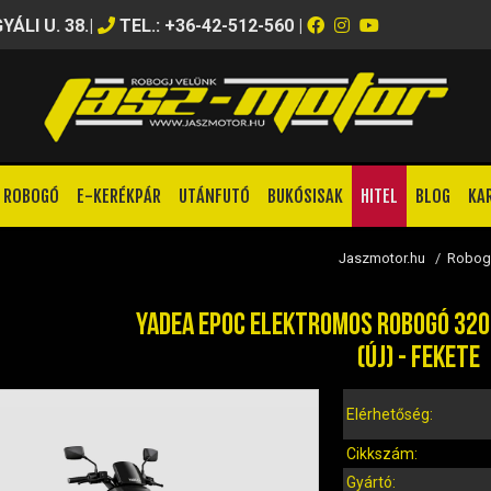
ÁLI U. 38.
|
TEL.: +36-42-512-560
|
ROBOGÓ
E-KERÉKPÁR
UTÁNFUTÓ
BUKÓSISAK
HITEL
BLOG
KA
Jaszmotor.hu
/
Robog
YADEA EPOC ELEKTROMOS ROBOGÓ 3200
(ÚJ) - FEKETE
Elérhetőség:
Cikkszám:
Gyártó: