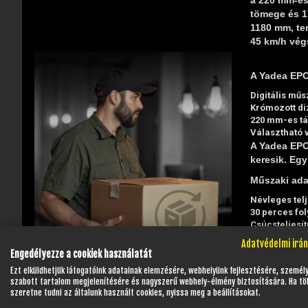
tömege és 17
1180 mm, te
45 km/h vég
A Yadea EPOC
Digitális műs
Krómozott di
220 mm-es tá
Választható 
A Yadea EPO
keresik. Eg
Műszaki ada
Névleges tel
30 perces fol
Csúcsteljesí
Maximális n
Adatvédelmi irá
Maximális se
Engedélyezze a cookiek használatát
Hatótáv: 91 
Ezt elküldhetjük látogatóink adatainak elemzésére, webhelyünk fejlesztésére, személ
Kategória: L
szabott tartalom megjelenítésére és nagyszerű webhely-élmény biztosítására. Ha tö
szeretne tudni az általunk használt cookies, nyissa meg a beállításokat.
Elektromos 