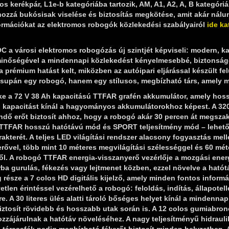
 kerékpár, L1e-b kategóriába tartozik, AM, A1, A2, A, B kategóri
ozzá bukósisak viselése és biztosítás megkötése, amit akár nálu
ormációkat az elektromos robogók közlekedési szabályairól
ide ka
 a városi elektromos robogózás új szintjét képviseli: modern, kar
inőségével a mindennapi közlekedést kényelmesebbé, biztonságos
a prémium hatást kelt, miközben az autóipari eljárással készült fel
upán egy robogó, hanem egy stílusos, megbízható társ, amely m
e a 72 V 38 Ah kapacitású TTFAR grafén akkumulátor, amely hosszú
 kapacitást kínál a hagyományos akkumulátorokhoz képest. A 3
dő erőt biztosít ahhoz, hogy a robogó akár 30 percen át megszakí
TFAR hosszú hatótávú mód és SPORT teljesítmény mód – lehetővé 
akterét. A teljes LED világítási rendszer alacsony fogyasztás mell
erővel, több mint 10 méteres megvilágítási szélességgel és 60 mé
l. A robogó TTFAR energia‑visszanyerő vezérlője a mozgási energi
ba gurulás, fékezés vagy lejtmenet közben, ezzel növelve a hatót
g része a 7 colos HD digitális kijelző, amely minden fontos inform
etlen érintéssel vezérelhető a robogó: feloldás, indítás, állapote
e. A 30 literes ülés alatti tároló bőséges helyet kínál a mindenn
biztosít rövidebb és hosszabb utak során is. A 12 colos gumiabro
zájárulnak a hatótáv növeléséhez. A nagy teljesítményű hidraulik
 tárcsafék pedig megbízható fékerőt biztosít minden helyzetben.