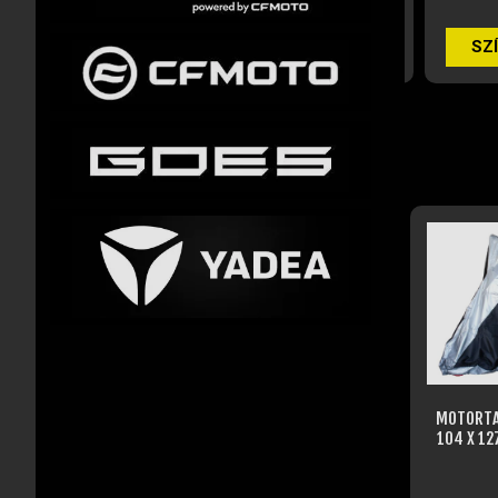
SZÍN
KOSÁRBA
MOTORTA
104 X 12