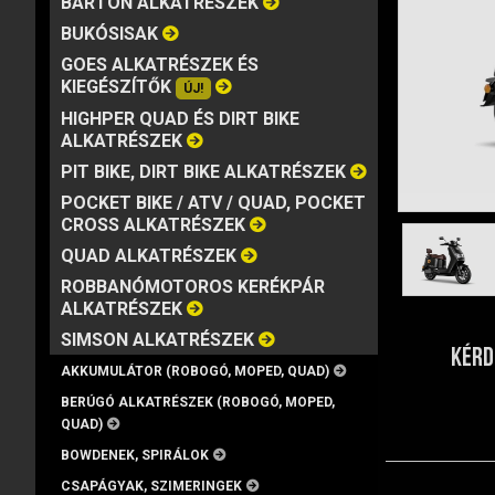
BARTON ALKATRÉSZEK
MÁRKA
VISZKOZITÁS
KISZERELÉS
BUKÓSISAK
GOES ALKATRÉSZEK ÉS
KIEGÉSZÍTŐK
ÚJ!
HIGHPER QUAD ÉS DIRT BIKE
ALKATRÉSZEK
PIT BIKE, DIRT BIKE ALKATRÉSZEK
POCKET BIKE / ATV / QUAD, POCKET
CROSS ALKATRÉSZEK
QUAD ALKATRÉSZEK
ROBBANÓMOTOROS KERÉKPÁR
ALKATRÉSZEK
SIMSON ALKATRÉSZEK
KÉRD
AKKUMULÁTOR (ROBOGÓ, MOPED, QUAD)
BERÚGÓ ALKATRÉSZEK (ROBOGÓ, MOPED,
QUAD)
BOWDENEK, SPIRÁLOK
CSAPÁGYAK, SZIMERINGEK