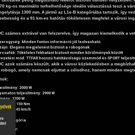
0 kg-os maximális terhelhetősége ideális választássá teszi a vá
ngelytávja 1300 mm. A jármű az L1e‑B kategóriába tartozik, így v
sebesség és a 91 km-es hatótáv tökéletesen megfelel a városi ing
 számos extrával van felszerelve, így magasan kiemelkedik a veté
zeregység: Minden fontos információ jól leolvasható.
zájn: Elegáns megjelenést biztosít a robogónak.
rcsafék: Tökéletes fékhatást biztosít minden körülmények között
vezetési mód: TTFAR hosszú hatótávolságú üzemmód és SPORT teljes
C azok számára készült, akik a városi közlekedésben a megbízha
y robogó, amely nemcsak eljuttat a célodhoz, hanem minden megtet
tok:
jesítmény: 2000 W
yamatos teljesítmény: 2900 W
tmény: 3200 W
yomaték: 150 Nm
nyelvek
besség: 45 km/h
km
yre
1e-B kategória
bbet
rendszer: