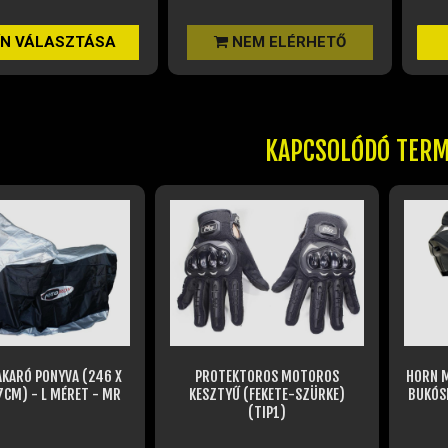
 VÁLASZTÁSA
NEM ELÉRHETŐ
KAPCSOLÓDÓ TER
KARÓ PONYVA (246 X
PROTEKTOROS MOTOROS
HORN M
7CM) - L MÉRET - MR
KESZTYŰ (FEKETE-SZÜRKE)
BUKÓS
(TIP1)