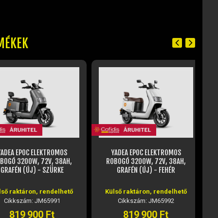
MÉKEK
DEA EPOC ELEKTROMOS
YADEA EPOC ELEKTROMOS
GÓ 3200W, 72V, 38AH,
ROBOGÓ 3200W, 72V, 38AH,
RAFÉN (ÚJ) - SZÜRKE
GRAFÉN (ÚJ) - FEHÉR
ő raktáron, rendelhető
Külső raktáron, rendelhető
Cikkszám: JM65991
Cikkszám: JM65992
819 900 Ft
819 900 Ft