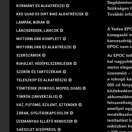
Segédmotoros
KORMÁNY ÉS ALKATRÉSZEI
Szükséges h
További inf
KXD QUAD ÉS DIRT BIKE ALKATRÉSZEK
LÁMPÁK, BÚRÁK
A Yadea EPOC
LÁNCKEREKEK, LÁNCOK
kimagasló m
MOTORBLOKK KOMPLETT
karosszériáj
EPOC nem cs
MOTORBLOKK ÉS ALKATRÉSZEI
Az EPOC lelk
SZERSZÁMOK
kal nagyobb
RUHÁZAT, VÉDŐFELSZERELÉSEK
motor elegen
SZŰRŐK ÉS TARTOZÉKAIK
üzemmód – T
a robogó kar
TELESZKÓP ÉS ALKATRÉSZEI
000 cd fény
TÖMÍTÉSEK (ROBOGÓ, MOPED, QUAD)
közlekedésrő
akkumulátor
TÜKRÖK (UNIVERZÁLIS)
felszereltsé
VÁZ, FUTÓMŰ, SZILENT, SZTENDER
amellyel egy
ZÁRAK, GYÚJTÁSKAPCSOLÓK
rendelkezésr
testtartást 
ÜZEMANYAG ELLÁTÓ RENDSZER
miközben hoz
%KÉSZLET KISÖPRÉS%
a 220 mm-es