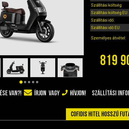
Szállítási költség:
Szállítási költség EU:
Szállítási idő:
Szállítási idő EU:
Személyes átvétel:
819 9
SZÁLLÍTÁSI INF
ÉSE VAN?!
ÍRJON
VAGY
HÍVJON!
COFIDIS HITEL HOSSZÚ FU