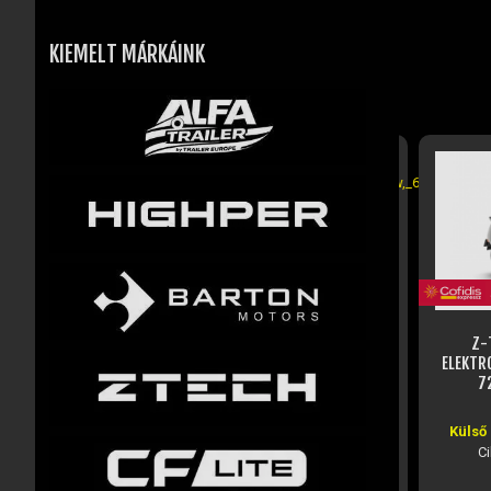
KIEMELT MÁRKÁINK
Z-TECH ZT-22 G5 ELEKTROMOS
ROBOGÓ (2300W, 60V, 31AH, LI-
ION)
Z-TE
ELEKTROM
72V
Külső raktáron, rendelhető
Külső r
Cikkszám: JM52116
Cik
1 239 000 Ft
5