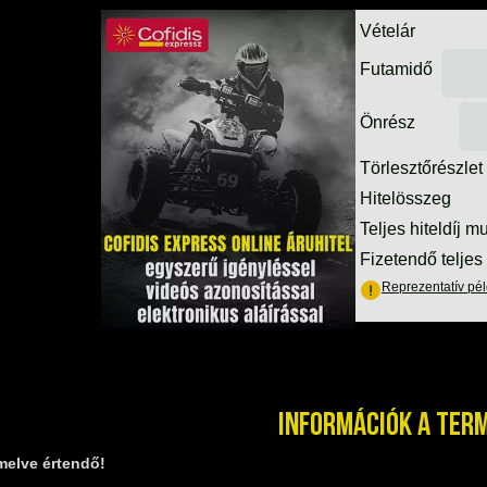
Információk a ter
melve értendő!