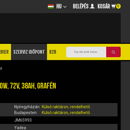
BELÉPÉS
KOSÁR
HU
0
RRIER
SZERVIZ IDŐPONT
B2B
ó
W, 72V, 38AH, GRAFÉN
Nyíregyházán:
Külső raktáron, rendelhető
Budapesten:
Külső raktáron, rendelhető
JM65993
Yadea