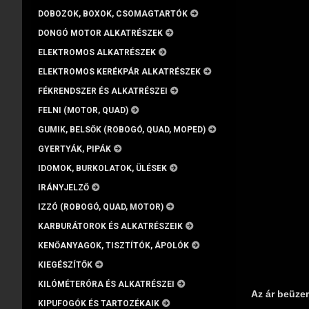
DOBOZOK, BOXOK, CSOMAGTARTÓK
DONGÓ MOTOR ALKATRÉSZEK
ELEKTROMOS ALKATRÉSZEK
ELEKTROMOS KERÉKPÁR ALKATRÉSZEK
FÉKRENDSZER ÉS ALKATRÉSZEI
FELNI (MOTOR, QUAD)
GUMIK, BELSŐK (ROBOGÓ, QUAD, MOPED)
GYERTYÁK, PIPÁK
IDOMOK, BURKOLATOK, ÜLÉSEK
IRÁNYJELZŐ
IZZÓ (ROBOGÓ, QUAD, MOTOR)
KARBURÁTOROK ÉS ALKATRÉSZEIK
KENŐANYAGOK, TISZTÍTÓK, ÁPOLÓK
KIEGÉSZÍTŐK
KILÓMÉTERÓRA ÉS ALKATRÉSZEI
Az ár beüze
KIPUFOGÓK ÉS TARTOZÉKAIK