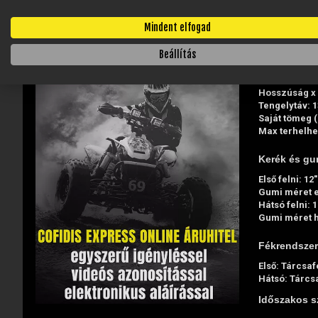
Akkumulátor 
Akkumulátor:
Mindent elfogad
Akkumulátor s
Töltési idő: 7
Beállítás
Méretek:
Hosszúság x 
Tengelytáv: 
Saját tömeg (
Max terhelhe
Kerék és gu
Első felni: 12"
Gumi méret e
Hátsó felni: 1
Gumi méret h
Fékrendszer
Első: Tárcsaf
Hátsó: Tárcs
Időszakos s