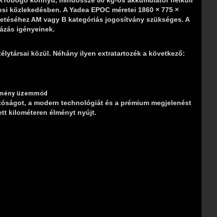
rosi közlekedésben. A Yadea EPOC méretei 1860 × 775 ×
ezetéséhez AM vagy B kategóriás jogosítvány szükséges. A
ázás igényeinek.
lytársai közül. Néhány ilyen extratartozék a következő:
ítmény üzemmód
tóságot, a modern technológiát és a prémium megjelenést
t kilométeren élményt nyújt.