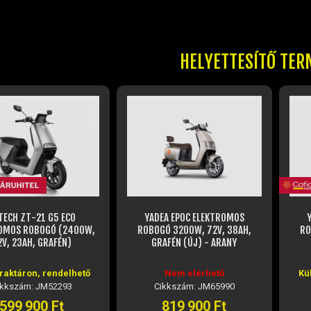
HELYETTESÍTŐ TER
CH ZT-21 G5 ECO
YADEA EPOC ELEKTROMOS
YA
OS ROBOGÓ (2400W,
ROBOGÓ 3200W, 72V, 38AH,
ROBO
, 23AH, GRAFÉN)
GRAFÉN (ÚJ) - ARANY
G
aktáron, rendelhető
Nem elérhető
Küls
kszám: JM52293
Cikkszám: JM65990
99 900 Ft
819 900 Ft