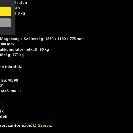
típusa: Grafén
 72V, 38 Ah
úlya: 64,8 kg
-8 óra
Magasság x Szélesség: 1860 x 1180 x 775 mm
1300 mm
akkumulátor nélkül): 80 kg
tőség: 170 kg
mi méretek:
lső: 90/90
2"
átsó: 90/80
:
ék
afék
zervizinformációk:
Szerviz