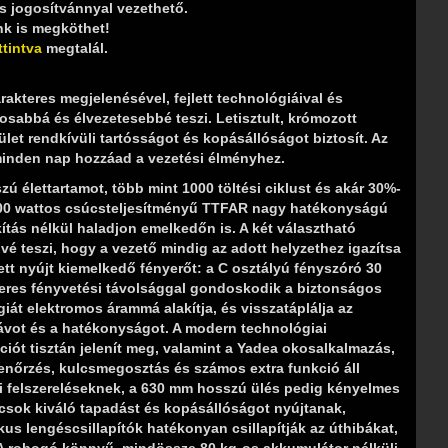
ás jogosítvánnyal vezethető.
nk is megköthet!
ttintva
megtalál.
akteres megjelenésével, fejlett technológiáival és
abbá és élvezetesebbé teszi. Letisztult, krómozott
ület rendkívüli tartósságot és kopásállóságot biztosít. Az
inden nap hozzáad a vezetési élményhez.
 élettartamot, több mint 1000 töltési ciklust és akár 30%-
200 wattos csúcsteljesítményű TTFAR nagy hatékonyságú
tás nélkül haladjon emelkedőn is. A két választható
teszi, hogy a vezető mindig az adott helyzethez igazítsa
ett nyújt kiemelkedő fényerőt: a C osztályú fényszóró 30
teres fényvetési távolsággal gondoskodik a biztonságos
át elektromos árammá alakítja, és visszatáplálja az
ávot és a hatékonyságot. A modern technológiai
ációt tisztán jelenít meg, valamint a Yadea okosalkalmazás,
llenőrzés, kulcsmegosztás és számos extra funkció áll
api felszereléseknek, a 630 mm hosszú ülés pedig kényelmes
ncsok kiváló tapadást és kopásállóságot nyújtanak,
us lengéscsillapítók hatékonyan csillapítják az úthibákat,
 A robogó könnyű, mindössze 80 kg-os akkumulátor nélküli