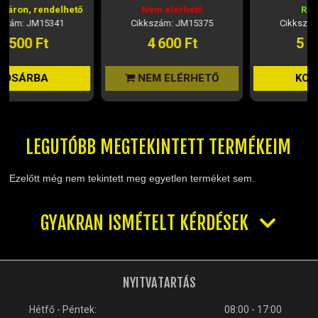
Nem elérhető
Raktáron
Cikkszám: JM15375
Cikkszám: JM31252
4 600 Ft
5 160 Ft
NEM ELÉRHETŐ
KOSÁRBA
LEGUTÓBB MEGTEKINTETT TERMÉKEIM
Ezelőtt még nem tekintett meg egyetlen terméket sem.
GYAKRAN ISMÉTELT KÉRDÉSEK
NYITVATARTÁS
Hétfő - Péntek:
08:00 - 17:00