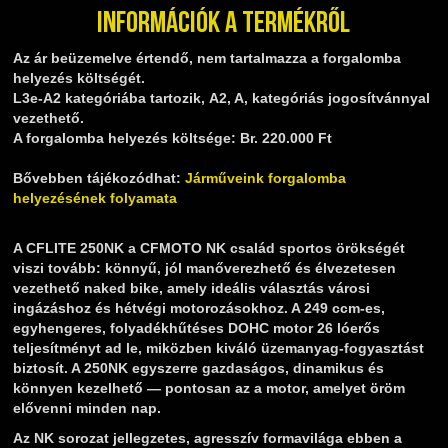
Információk a termékről
Az ár beüzemelve értendő, nem tartalmazza a forgalomba
helyezés költségét.
L3e-A2 kategóriába tartozik, A2, A, kategóriás jogosítvánnyal
vezethető.
A forgalomba helyezés költsége: Br. 220.000 Ft
Bővebben tájékozódhat:
Járműveink forgalomba
helyezésének folyamata
A CFLITE 250NK a CFMOTO NK család sportos örökségét
viszi tovább: könnyű, jól manőverezhető és élvezetesen
vezethető naked bike, amely ideális választás városi
ingázáshoz és hétvégi motorozásokhoz. A 249 ccm‑es,
egyhengeres, folyadékhűtéses DOHC motor 26 lóerős
teljesítményt ad le, miközben kiváló üzemanyag‑fogyasztást
biztosít. A 250NK egyszerre gazdaságos, dinamikus és
könnyen kezelhető — pontosan az a motor, amelyet öröm
elővenni minden nap.
Az NK sorozat jellegzetes, agresszív formavilága ebben a