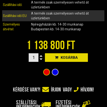
IRÁNYJELZŐ
A termék csak személyesen vehető át
Szállítási idő:
üzletünkben
IZZÓ (ROBOGÓ, QUAD, MOTOR)
A termék csak személyesen vehető át
KARBURÁTOROK ÉS ALKATRÉSZEIK
Szállítási idő EU:
üzletünkben
KENŐANYAGOK, TISZTÍTÓK, ÁPOLÓK
Személyes
Nyíregyházán
kb. 14-30 munkanap
KIEGÉSZÍTŐK
átvétel:
Budapesten
kb. 14-30 munkanap
KILÓMÉTERÓRA ÉS ALKATRÉSZEI
1 138 800 FT
KIPUFOGÓK ÉS TARTOZÉKAIK
KORMÁNY ÉS ALKATRÉSZEI
KXD QUAD ÉS DIRT BIKE ALKATRÉSZEK
KOSÁRBA
LÁMPÁK, BÚRÁK
LÁNCKEREKEK, LÁNCOK
MOTORBLOKK KOMPLETT
MOTORBLOKK ÉS ALKATRÉSZEI
SZERSZÁMOK
KÉRDÉSE VAN?!
ÍRJON
VAGY
HÍVJON!
RUHÁZAT, VÉDŐFELSZERELÉSEK
SZŰRŐK ÉS TARTOZÉKAIK
SZÁLLÍTÁSI
FIZETÉSI
INFORMÁCIÓK
INFORMÁCIÓK