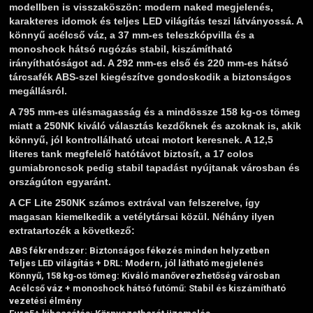
modellben is visszaköszön: modern naked megjelenés,
karakteres idomok és teljes LED világítás teszi látványossá. A
könnyű acélcső váz, a 37 mm‑es teleszkópvilla és a
monoshock hátsó rugózás stabil, kiszámítható
irányíthatóságot ad. A 292 mm‑es első és 220 mm‑es hátsó
tárcsafék ABS‑szel kiegészítve gondoskodik a biztonságos
megállásról.
A 795 mm‑es ülésmagasság és a mindössze 158 kg‑os tömeg
miatt a 250NK kiváló választás kezdőknek és azoknak is, akik
könnyű, jól kontrollálható utcai motort keresnek. A 12,5
literes tank megfelelő hatótávot biztosít, a 17 colos
gumiabroncsok pedig stabil tapadást nyújtanak városban és
országúton egyaránt.
A CF Lite 250NK számos extrával van felszerelve, így
magasan kiemelkedik a vetélytársai közül. Néhány ilyen
extratartozék a következő:
ABS fékrendszer:
Biztonságos fékezés minden helyzetben
Teljes LED világítás + DRL:
Modern, jól látható megjelenés
Könnyű, 158 kg‑os tömeg:
Kiváló manőverezhetőség városban
Acélcső váz + monoshock hátsó futómű:
Stabil és kiszámítható
vezetési élmény