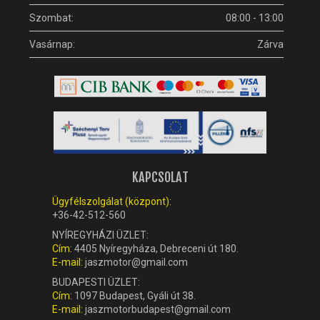
Szombat:
08:00 - 13:00
Vasárnap:
Zárva
KAPCSOLAT
Ügyfélszolgálat (központ):
+36-42-512-560
NYÍREGYHÁZI ÜZLET:
Cím:
4405 Nyíregyháza, Debreceni út 180.
E-mail:
jaszmotor@gmail.com
BUDAPESTI ÜZLET:
Cím:
1097 Budapest, Gyáli út 38.
E-mail:
jaszmotorbudapest@gmail.com