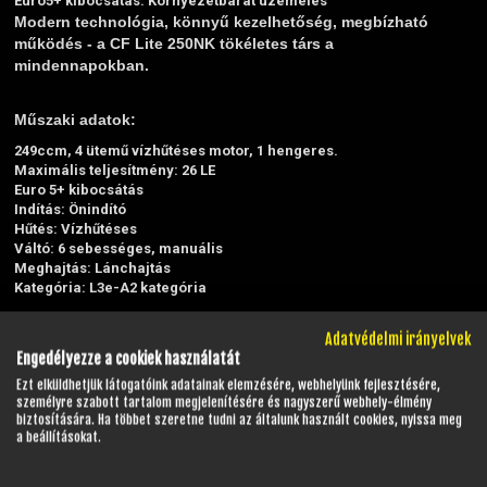
Euro5+ kibocsátás:
Környezetbarát üzemelés
Modern technológia, könnyű kezelhetőség, megbízható
működés - a CF Lite 250NK tökéletes társ a
mindennapokban.
Műszaki adatok:
249ccm, 4 ütemű vízhűtéses motor, 1 hengeres.
Maximális teljesítmény: 26 LE
Euro 5+ kibocsátás
Indítás: Önindító
Hűtés: Vízhűtéses
Váltó: 6 sebességes, manuális
Meghajtás: Lánchajtás
Kategória: L3e-A2 kategória
Méretek:
Adatvédelmi irányelvek
Hosszúság x Magasság x Szélesség: 1990 x 1070 x 780 mm
Engedélyezze a cookiek használatát
Tengelytáv: 1360 mm
Ezt elküldhetjük látogatóink adatainak elemzésére, webhelyünk fejlesztésére,
Saját tömeg: 151 kg
személyre szabott tartalom megjelenítésére és nagyszerű webhely-élmény
Ülésmagasság: 795 mm
biztosítására. Ha többet szeretne tudni az általunk használt cookies, nyissa meg
a beállításokat.
Futómű:
Első: 37 mm-es teleszkópvilla, 120 mm rugóút