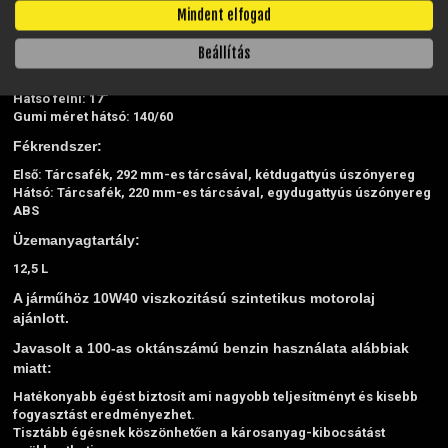
Hátsó: Központi rugóstag, 46 mm-es rugóút
Mindent elfogad
Kerék és gumi méretek:
Beállítás
Első felni: 17"
Gumi méret első: 110/70
Hátsó felni: 17"
Gumi méret hátsó: 140/60
Fékrendszer:
Első: Tárcsafék, 292 mm-es tárcsával, kétdugattyús úszónyereg
Hátsó: Tárcsafék, 220 mm-es tárcsával, egydugattyús úszónyereg
ABS
Üzemanyagtartály:
12,5 L
A járműhöz 10W40 viszkozitású szintetikus motorolaj
ajánlott.
Javasolt a 100-as oktánszámú benzin használata alábbiak
miatt:
Hatékonyabb égést biztosít ami nagyobb teljesítményt és kisebb
fogyasztást eredményezhet.
Tisztább égésnek köszönhetően a károsanyag-kibocsátást