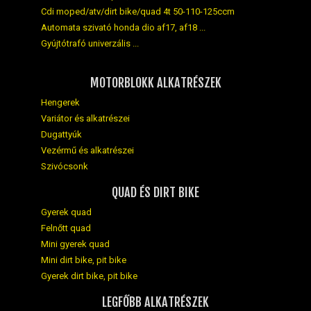
Cdi moped/atv/dirt bike/quad 4t 50-110-125ccm
Automata szivató honda dio af17, af18 ...
Gyújtótrafó univerzális ...
MOTORBLOKK ALKATRÉSZEK
Hengerek
Variátor és alkatrészei
Dugattyúk
Vezérmű és alkatrészei
Szivócsonk
QUAD ÉS DIRT BIKE
Gyerek quad
Felnőtt quad
Mini gyerek quad
Mini dirt bike, pit bike
Gyerek dirt bike, pit bike
LEGFŐBB ALKATRÉSZEK