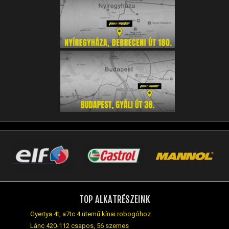
TOP ALKATRÉSZEINK
Gyertya 4t, a7tc 4 ütemű kínai robogóhoz
Lánc 420-112 csapos, 56 szemes