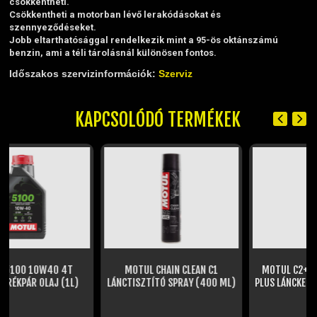
csökkentheti.
Csökkentheti a motorban lévő lerakódásokat és
szennyeződéseket.
Jobb eltarthatósággal rendelkezik mint a 95-ös oktánszámú
benzin, ami a téli tárolásnál különösen fontos.
Időszakos szervizinformációk:
Szerviz
KAPCSOLÓDÓ TERMÉKEK
MOTUL CHAIN CLEAN C1
MOTUL C2+ CHAINLUBE ROAD
LÁNCTISZTÍTÓ SPRAY (400 ML)
PLUS LÁNCKENŐ SPRAY (400ML)