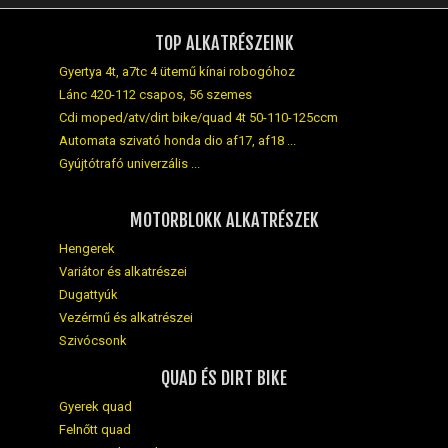
TOP ALKATRÉSZEINK
Gyertya 4t, a7tc 4 ütemű kínai robogóhoz
Lánc 420-112 csapos, 56 szemes
Cdi moped/atv/dirt bike/quad 4t 50-110-125ccm
Automata szivató honda dio af17, af18 ...
Gyújtótrafó univerzális ...
MOTORBLOKK ALKATRÉSZEK
Hengerek
Variátor és alkatrészei
Dugattyúk
Vezérmű és alkatrészei
Szivócsonk
QUAD ÉS DIRT BIKE
Gyerek quad
Felnőtt quad