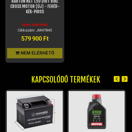
BARTON NXT 150 DIRT BIKE
CROSS MOTOR (ÚJ) - FEHÉR-
KÉK-PIROS
Nem elérhető
Cikkszám: JM47845
579 900 Ft
NEM ELÉRHETŐ
KAPCSOLÓDÓ TERMÉKEK