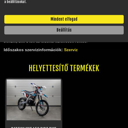
a beállításokat.
Hatékonyabb égést biztosít ami nagyobb teljesítményt és kisebb
fogyasztást eredményezhet.
Tisztább égésnek köszönhetően a károsanyag-kibocsátást
Mindent elfogad
csökkentheti.
Csökkentheti a motorban lévő lerakódásokat és
Beállítás
szennyeződéseket.
Jobb eltarthatósággal rendelkezik mint a 95-ös oktánszámú
benzin, ami a téli tárolásnál különösen fontos.
Időszakos szervizinformációk:
Szerviz
HELYETTESÍTŐ TERMÉKEK