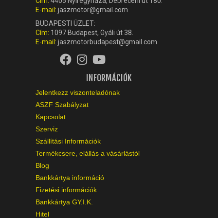
Cím:
4405 Nyíregyháza, Debreceni út 180.
E-mail:
jaszmotor@gmail.com
BUDAPESTI ÜZLET:
Cím:
1097 Budapest, Gyáli út 38.
E-mail:
jaszmotorbudapest@gmail.com
INFORMÁCIÓK
Jelentkezz viszonteladónak
ASZF Szabályzat
Kapcsolat
Szerviz
Szállítási Információk
Termékcsere, elállás a vásárlástól
Blog
Bankkártya információ
Fizetési információk
Bankkártya GY.I.K.
Hitel