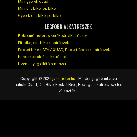
Mini gyerek quad
Mini dirt bike, pit bike
Gyerek dirt bike, pit bike
LEGFŐBB ALKATRÉSZEK
Robbanómotoros kerékpár alkatrészek
Pit-bike, dirt-bike alkatrészek
Pocket bike / ATV / QUAD, Pocket Cross alkatrészek
Karburátorok és alkatrészeik
Üzemanyag ellátó rendszer
Copyright © 2026
jaszmotor.hu
- Minden jog fenntartva
huhuhuQuad, Dirt Bike, Pocket Bike, Robogó alkatrész széles
választéka!