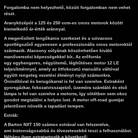
Forgalomba nem helyezhető, közúti forgalomban nem vehet
részt.
Aranyközépút a 125 és 250 ccm-es cross motorok között
kiemelkedő ár-érték aránnyal.
A megerősített lengőkaros szerkezet és a szivacsos
sportlégszűrő egyenesen a professzionális cross motoroktól
származik. Alacsony súlyának köszönhetően kiváló
manőverezési képességekkel bír.. Az erőforrás
egy egyhengeres, négyütemű, léghűtéses motor 12 LE
teljesítménnyel, amely az ötfokozatú manuális váltóval
együtt rengeteg vezetési élményt nyújt számunkra.
Önindítóval és berugókarral is fel van szerelve. Extraként
gyorsgázkar, fokozatvisszajelző, üzemóra számláló és első
lámpa is fel van szerelve a motorra, így sötétben sem okoz
gondot megtalálni a helyes ívet. A motor off-road gumijai
jelentősen növelik a tapadást terepen.
Extrák:
A Barton NXT 150 számos extrával van felszerelve,
ami biztonságosabbá és élvezetesebbé teszi a felhasználást.
Néhány ilyen extratartozék a következő: