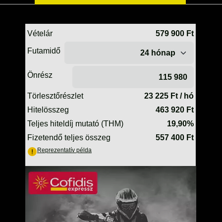
TELESZKÓP ÉS ALKATRÉSZEI
TÖMÍTÉSEK (ROBOGÓ, MOPED, QUAD)
TÜKRÖK (UNIVERZÁLIS)
VÁZ, FUTÓMŰ, SZILENT, SZTENDER
ZÁRAK, GYÚJTÁSKAPCSOLÓK
ÜZEMANYAG ELLÁTÓ RENDSZER
%KÉSZLET KISÖPRÉS%