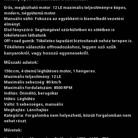
Erős, megbízható motor:
12 LE maximális teljesítményre képes,
modern, négyütemű motor.
Manuális váltó:
Fokozza az egyébként is kiemelkedő vezetési
élményt.
Első fényszóró
: Segítségével szürkületben és sötétben is
tökéletesen láthatunk.
Off-road gumik:
Tökéletes tapadást biztosítanak nehéz terepen is.
Tökéletes választás offroadozáshoz, legyen szó szűk
kanyarokról, vagy hosszú egyenesekről.
Műszaki adatok:
150ccm, 4 ütemű léghűtéses motor, 1 hengeres.
Maximális teljesítmény: 12 LE
Maximális sebesség: 80 km/h
Maximális fordulatszám: 8500 RPM
Indítás: Önindító, berugókar
Hűtés: Léghűtés
Váltó: 5 sebességes, manuális
Meghajtás: Lánchajtás
Kategória: Forgalomba nem helyezhető, közúti forgalomban nem
vehet részt.
Méretek: