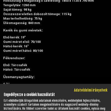
Hosszúság x Magasság x Szélesség: 1850 x 1130 x 790 mm
Tengelytáv: 1260 mm
Saját tömeg: 98 kg
Össszeszereletlen dobozolt tömege: 115 kg
Max terhelhetőség: 75 kg
Ülésmagasság: 840 mm
Kerék és gumi méretek:
Első kerék: 19"
Gumi méret első: 70/100
Hátsó kerék: 16"
Gumi méret hátsó: 80/100
Fékrendszer:
Első: Tárcsafék
Hátsó: Tárcsafék
Üzemanyagtartály:
6,3 L
Adatvédelmi irányelvek
A járműhöz 10W40 viszkozitású szintetikus motorolaj
Engedélyezze a cookiek használatát
ajánlott.
Ezt elküldhetjük látogatóink adatainak elemzésére, webhelyünk fejlesztésére,
Javasolt a 100-as oktánszámú benzin használata alábbiak
személyre szabott tartalom megjelenítésére és nagyszerű webhely-élmény
biztosítására. Ha többet szeretne tudni az általunk használt cookies, nyissa meg
miatt: