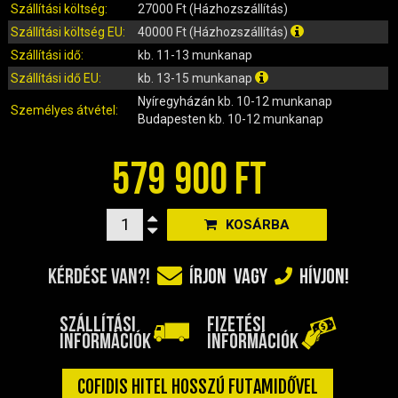
IRÁNYJELZŐ
Szállítási költség:
27000 Ft (Házhozszállítás)
IZZÓ (ROBOGÓ, QUAD, MOTOR)
Szállítási költség EU:
40000 Ft (Házhozszállítás)
KARBURÁTOROK ÉS ALKATRÉSZEIK
Szállítási idő:
kb. 11-13 munkanap
KENŐANYAGOK, TISZTÍTÓK, ÁPOLÓK
Szállítási idő EU:
kb. 13-15 munkanap
Nyíregyházán
kb. 10-12 munkanap
KIEGÉSZÍTŐK
Személyes átvétel:
Budapesten
kb. 10-12 munkanap
KILÓMÉTERÓRA ÉS ALKATRÉSZEI
KIPUFOGÓK ÉS TARTOZÉKAIK
579 900 FT
KORMÁNY ÉS ALKATRÉSZEI
KXD QUAD ÉS DIRT BIKE ALKATRÉSZEK
KOSÁRBA
LÁMPÁK, BÚRÁK
LÁNCKEREKEK, LÁNCOK
KÉRDÉSE VAN?!
ÍRJON
VAGY
HÍVJON!
MOTORBLOKK KOMPLETT
MOTORBLOKK ÉS ALKATRÉSZEI
SZÁLLÍTÁSI
FIZETÉSI
SZERSZÁMOK
INFORMÁCIÓK
INFORMÁCIÓK
RUHÁZAT, VÉDŐFELSZERELÉSEK
SZŰRŐK ÉS TARTOZÉKAIK
COFIDIS HITEL HOSSZÚ FUTAMIDŐVEL