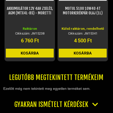
AKKUMULÁTOR 12V 4AH ZSELÉS,
MOTUL 5100 10W40 4T
AGM (MTX4L-BS) - MORETTI
MOTORKERÉKPÁR OLAJ (1L)
Raktáron
Külső raktáron, rendelhető
Cikkszám: JM15238
Cikkszám: JM15341
6 760 Ft
4 500 Ft
KOSÁRBA
KOSÁRBA
LEGUTÓBB MEGTEKINTETT TERMÉKEIM
Ezelőtt még nem tekintett meg egyetlen terméket sem.
GYAKRAN ISMÉTELT KÉRDÉSEK