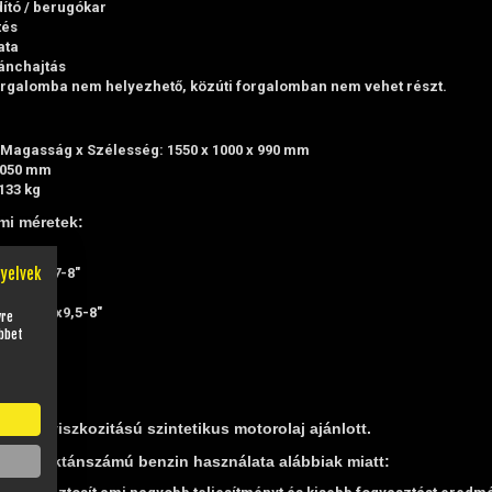
dító / berugókar
tés
ata
ánchajtás
orgalomba nem helyezhető, közúti forgalomban nem vehet részt.
Magasság x Szélesség: 1550 x 1000 x 990 mm
1050 mm
133 kg
mi méretek:
nyelvek
lső: 19x7-8"
8"
átsó: 18x9,5-8"
yre
bbet
:
ék
afék
0W40 viszkozitású szintetikus motorolaj ajánlott.
100-as oktánszámú benzin használata alábbiak miatt: