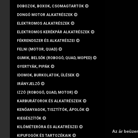
DOBOZOK, BOXOK, CSOMAGTARTÓK
DONGÓ MOTOR ALKATRÉSZEK
ELEKTROMOS ALKATRÉSZEK
ELEKTROMOS KERÉKPÁR ALKATRÉSZEK
FÉKRENDSZER ÉS ALKATRÉSZEI
FELNI (MOTOR, QUAD)
GUMIK, BELSŐK (ROBOGÓ, QUAD, MOPED)
GYERTYÁK, PIPÁK
IDOMOK, BURKOLATOK, ÜLÉSEK
IRÁNYJELZŐ
IZZÓ (ROBOGÓ, QUAD, MOTOR)
KARBURÁTOROK ÉS ALKATRÉSZEIK
KENŐANYAGOK, TISZTÍTÓK, ÁPOLÓK
KIEGÉSZÍTŐK
KILÓMÉTERÓRA ÉS ALKATRÉSZEI
Az ár beüze
KIPUFOGÓK ÉS TARTOZÉKAIK