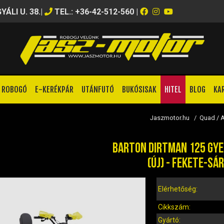
ÁLI U. 38.
|
TEL.: +36-42-512-560
|
ROBOGÓ
E-KERÉKPÁR
UTÁNFUTÓ
BUKÓSISAK
HITEL
BLOG
KA
Jaszmotor.hu
/
Quad / 
BARTON DIRTMAN 125 GYE
(ÚJ) - FEKETE-SÁ
Elérhetőség:
Cikkszám:
Gyártó: