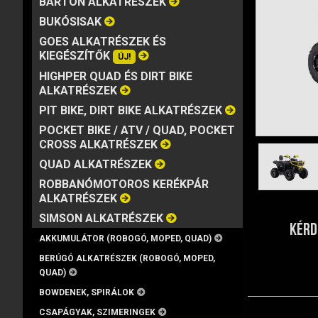
BARTON ALKATRÉSZEK
MÁRKA
VISZKOZITÁS
KISZERELÉS
BUKÓSISAK
GOES ALKATRÉSZEK ÉS
KIEGÉSZÍTŐK
ÚJ!
HIGHPER QUAD ÉS DIRT BIKE
ALKATRÉSZEK
PIT BIKE, DIRT BIKE ALKATRÉSZEK
POCKET BIKE / ATV / QUAD, POCKET
CROSS ALKATRÉSZEK
QUAD ALKATRÉSZEK
ROBBANÓMOTOROS KERÉKPÁR
ALKATRÉSZEK
SIMSON ALKATRÉSZEK
KÉRD
AKKUMULÁTOR (ROBOGÓ, MOPED, QUAD)
BERÚGÓ ALKATRÉSZEK (ROBOGÓ, MOPED,
QUAD)
BOWDENEK, SPIRÁLOK
CSAPÁGYAK, SZIMERINGEK