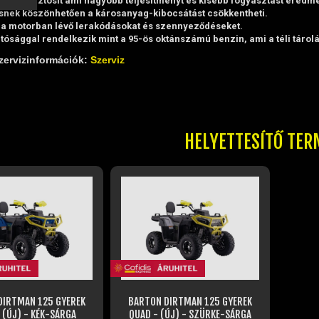
égést biztosít ami nagyobb teljesítményt és kisebb fogyasztást eredm
snek köszönhetően a károsanyag-kibocsátást csökkentheti.
 a motorban lévő lerakódásokat és szennyeződéseket.
tósággal rendelkezik mint a 95-ös oktánszámú benzin, ami a téli tárol
zervizinformációk:
Szerviz
HELYETTESÍTŐ TER
DIRTMAN 125 GYEREK
BARTON DIRTMAN 125 GYEREK
 (ÚJ) - KÉK-SÁRGA
QUAD - (ÚJ) - SZÜRKE-SÁRGA