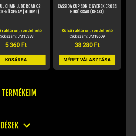
CASSIDA CUP SONIC GYEREK CROSS
FTM-007 CROSS SZEMÜVEG
BUKÓSISAK (KHAKI)
ÁTLÁTSZÓ PLEXIVEL
(NARANCSSÁRGA)
Külső raktáron, rendelhető
Nem elérhető
Cikkszám: JM18609
Cikkszám: JM19919
38 280 Ft
10 420 Ft
MÉRET VÁLASZTÁSA
NEM ELÉRHETŐ
T TERMÉKEIM
RDÉSEK