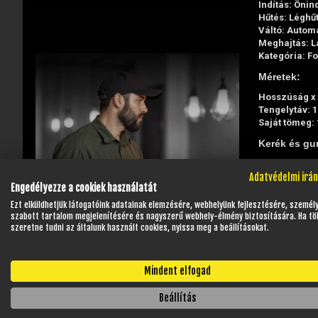
Indítás: Önin
Hűtés: Léghű
Váltó: Autom
Meghajtás: L
Kategória: F
Méretek:
Hosszúság x 
Tengelytáv: 
Saját tömeg: 
Kerék és gu
Első kerék: 8"
Adatvédelmi irá
Gumi méret e
Engedélyezze a cookiek használatát
Hátsó kerék: 
Gumi méret h
Ezt elküldhetjük látogatóink adatainak elemzésére, webhelyünk fejlesztésére, személ
szabott tartalom megjelenítésére és nagyszerű webhely-élmény biztosítására. Ha tö
Fékrendszer
szeretne tudni az általunk használt cookies, nyissa meg a beállításokat.
Első: Tárcsaf
Hátsó: Tárcs
Mindent elfogad
A járműhöz 1
Beállítás
Javasolt a 