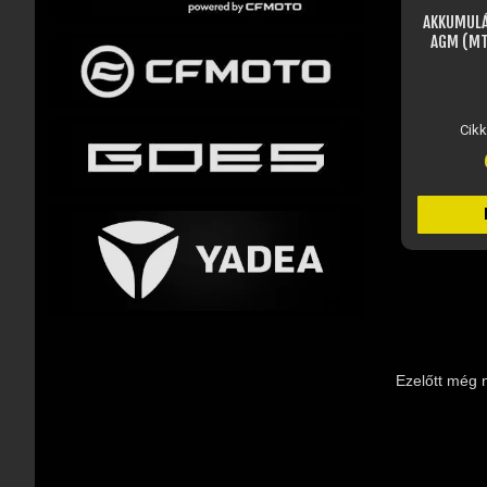
AKKUMULÁTOR 12V 4AH ZSELÉS,
AGM (MTX4L-BS) - MORETTI
Raktáron
Cikkszám: JM15238
6 760 Ft
KOSÁRBA
Ezelőtt még 