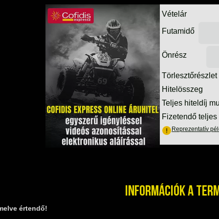
Információk a ter
melve értendő!