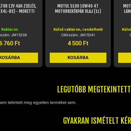
MOTUL 5100 10W40 4T
MOTUL CHAIN LUBE ROAD C2
MOTORKERÉKPÁR OLAJ (1L)
LÁNCKENŐ SPRAY (400ML)
Külső raktáron, rendelhető
Külső raktáron, rendelhető
Cikkszám: JM15341
Cikkszám: JM15383
4 500 Ft
5 360 Ft
KOSÁRBA
KOSÁRBA
LEGUTÓBB MEGTEKINTET
nem tekintett meg egyetlen terméket sem.
GYAKRAN ISMÉTELT KÉ