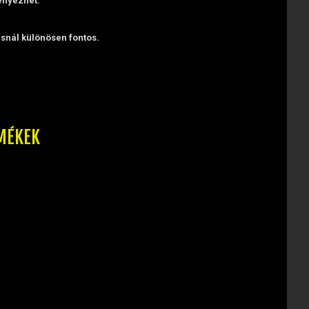
ényezhet.
ásnál különösen fontos.
MÉKEK