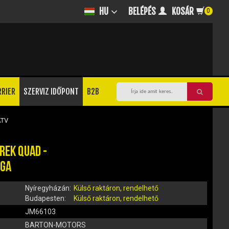
BELÉPÉS
KOSÁR
HU
0
RRIER
SZERVIZ IDŐPONT
B2B
ATV
REK QUAD -
RGA
Nyíregyházán:
Külső raktáron, rendelhető
Budapesten:
Külső raktáron, rendelhető
JM66103
BARTON-MOTORS