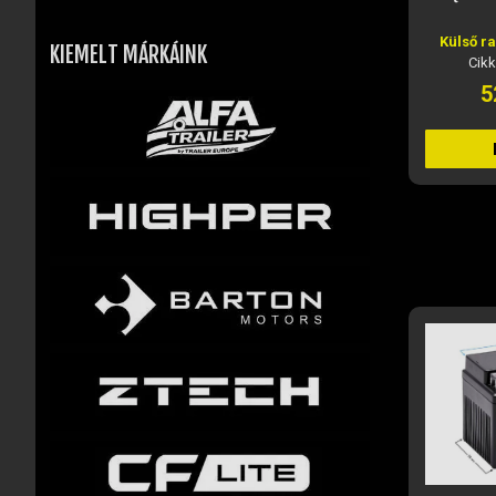
Külső r
KIEMELT MÁRKÁINK
Cik
5