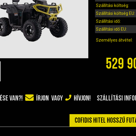
Szállítási költség:
Szállítási költség EU:
Szállítási idő:
Szállítási idő EU:
Személyes átvétel:
529 9
SZÁLLÍTÁSI INF
ÉSE VAN?!
ÍRJON
VAGY
HÍVJON!
COFIDIS HITEL HOSSZÚ FU