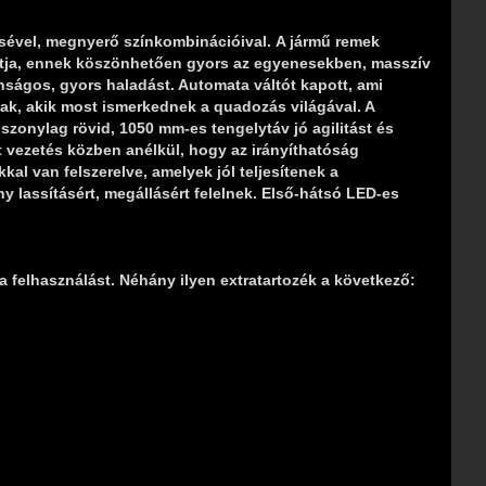
ésével, megnyerő színkombinációival. A jármű remek
jtja, ennek köszönhetően gyors az egyenesekben, masszív
nságos, gyors haladást. Automata váltót kapott, ami
nak, akik most ismerkednek a quadozás világával. A
onylag rövid, 1050 mm-es tengelytáv jó agilitást és
t vezetés közben anélkül, hogy az irányíthatóság
kal van felszerelve, amelyek jól teljesítenek a
y lassításért, megállásért felelnek. Első-hátsó LED-es
a felhasználást. Néhány ilyen extratartozék a következő: