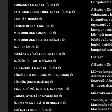
Forgalomba 
KORMÁNY ÉS ALKATRÉSZEI
A Barton Di
KXD QUAD ÉS DIRT BIKE ALKATRÉSZEK
választás ,
LÁMPÁK, BÚRÁK
futóműve, re
egyszerűvé é
LÁNCKEREKEK, LÁNCOK
kompakt mér
MOTORBLOKK KOMPLETT
könnyű manőv
feláldozásra
MOTORBLOKK ÉS ALKATRÉSZEI
legkülönfélé
SZERSZÁMOK
lámpával sze
RUHÁZAT, VÉDŐFELSZERELÉSEK
Extrák:
SZŰRŐK ÉS TARTOZÉKAIK
A Barton Dir
TELESZKÓP ÉS ALKATRÉSZEI
LED-es lámp
TÖMÍTÉSEK (ROBOGÓ, MOPED, QUAD)
Automata vál
Kézvédő:
A k
TÜKRÖK (UNIVERZÁLIS)
Stílusos diz
VÁZ, FUTÓMŰ, SZILENT, SZTENDER
Műszaki ada
ZÁRAK, GYÚJTÁSKAPCSOLÓK
107ccm, 4 üt
ÜZEMANYAG ELLÁTÓ RENDSZER
Maximális tel
Maximális fo
%KÉSZLET KISÖPRÉS%