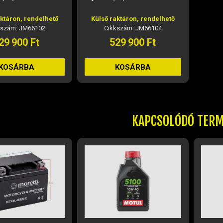
aktáron, rendelhető
Külső raktáron, rendelhető
kszám: JM66102
Cikkszám: JM66104
29 900 Ft
529 900 Ft
KOSÁRBA
KOSÁRBA
KAPCSOLÓDÓ TER