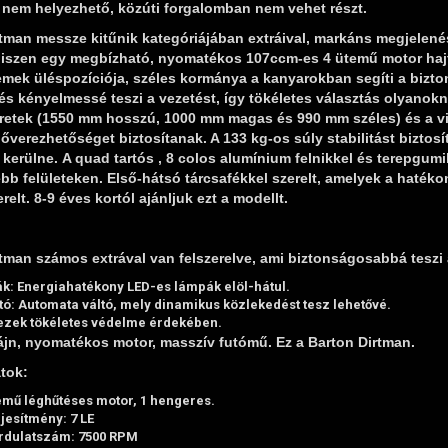
nem helyezhető, közúti forgalomban nem vehet részt.
rtman messze kitűnik kategóriájában extráival, markáns megjelen
 hiszen egy megbízható, nyomatékos 107ccm-es 4 ütemű motor ha
mek üléspozíciója, széles kormánya a kanyarokban segíti a bizto
s kényelmessé teszi a vezetést, így tökéletes választás olyanok
etek (1550 mm hosszú, 1000 mm magas és 990 mm széles) és a visz
erezhetőséget biztosítanak. A 133 kg-os súly stabilitást biztosí
 kerülne. A quad tartós , 8 colos alumínium felnikkel és terepgumik
bb felületeken. Első-hátsó tárcsafékkel szerelt, amelyek a hatékon
relt. 8-9 éves kortól ajánljuk ezt a modellt.
tman számos extrával van felszerelve, ami biztonságosabbá teszi 
ák:
Energiahatékony LED-es lámpák elöl-hátul.
tó:
Automata váltó, mely dinamikus közlekedést tesz lehetővé.
ezek tökéletes védelme érdekében.
ájn, nyomatékos motor, masszív futómű. Ez a Barton Dirtman.
tok:
emű léghűtéses motor, 1 hengeres.
jesítmény: 7 LE
rdulatszám: 7500 RPM