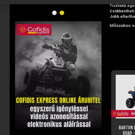
Hatékonyabb 
Tisztább égé
Csökkentheti
Jobb eltartha
Időszakos s
BARTON 
QUAD -