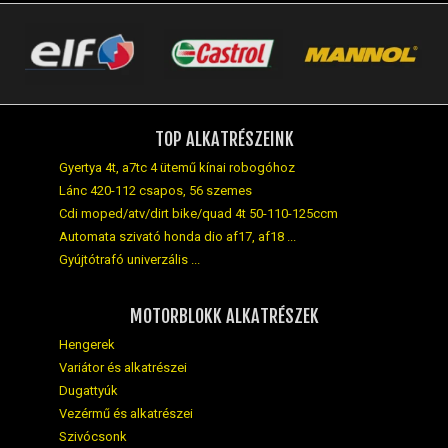
TOP ALKATRÉSZEINK
Gyertya 4t, a7tc 4 ütemű kínai robogóhoz
Lánc 420-112 csapos, 56 szemes
Cdi moped/atv/dirt bike/quad 4t 50-110-125ccm
Automata szivató honda dio af17, af18 ...
Gyújtótrafó univerzális ...
MOTORBLOKK ALKATRÉSZEK
Hengerek
Variátor és alkatrészei
Dugattyúk
Vezérmű és alkatrészei
Szivócsonk