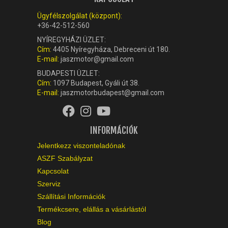
Ügyfélszolgálat (központ):
+36-42-512-560
NYÍREGYHÁZI ÜZLET:
Cím:
4405 Nyíregyháza, Debreceni út 180.
E-mail:
jaszmotor@gmail.com
BUDAPESTI ÜZLET:
Cím:
1097 Budapest, Gyáli út 38.
E-mail:
jaszmotorbudapest@gmail.com
INFORMÁCIÓK
Jelentkezz viszonteladónak
ASZF Szabályzat
Kapcsolat
Szerviz
Szállítási Információk
Termékcsere, elállás a vásárlástól
Blog