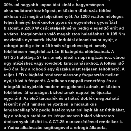
30%-kal nagyobb kapacitást kínál a hagyományos
akkumulátorokhoz képest, miközben több száz töltési
cikluson át megőrzi teljesítményét. Az 1200 wattos névleges
teljesítményű kerékmotor gyors és egyenletes gyorsítást
biztosít, a 2200 W csúcsteljesítmény pedig elegendő erőt ad
a városi forgalomban való magabiztos haladáshoz. A 105 Nm
maximális nyomaték kiváló indulási dinamizmust nyújt, a
robogó pedig eléri a 45 km/h végsebességet, amely
tökéletesen megfelel az L1e‑B kategória előírásainak. A
GT‑25 hatótávja 57 km, amely ideális napi ingázáshoz, városi
ügyintézéshez vagy rövidebb kiruccanásokhoz. A töltési idő
6–8 óra, így a robogó egy éjszaka alatt teljesen feltölthető. A
teljes LED világítási rendszer alacsony fogyasztás mellett
nyújt kiváló fényerőt. A stílusos nappali menetfény és az
integrált irányjelzők modern megjelenést adnak, miközben
tökéletes láthatóságot biztosítanak nappal és éjszaka
egyaránt. Az első tárcsafék és a hátsó dobfék megbízható
fékerőt nyújt minden helyzetben, a hidraulikus
lengéscsillapítók pedig hatékonyan csillapítják az úthibákat,
így a robogó stabilan és kényelmesen halad változatos
útviszonyok között is. A GT‑25 okosvezérléssel rendelkezik:
a Yadea alkalmazás segítségével a robogó állapota,