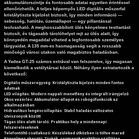
akkumulátorszintje és fontosabb adatai egyetlen érintéssel
ellenőrizhetők. A teljes képernyős LED digitális műszerfal
kristálytiszta kijelzést biztosít, így minden információ —
sebesség, hatótáv, üzemállapot — egy pillantással
leolvasható. A meghosszabbított ülés kényelmes testtartást
biztosít, és tágasabb tárolóhelyet rejt az ülés alatt, így
könnyedén magaddal viheted a legfontosabb személyes
tárgyaidat. A 135 mm-es hasmagasság segít a rosszabb
minőségű városi utakon való magabiztos haladásban.
A Yadea GT-25 számos extrával van felszerelve, így magasan
kiemelkedik a vetélytársai közül. Néhány ilyen extratartozék a
következő:
Digitális műszeregység: Kristálytiszta kijelzés minden fontos
adatnak
LED világítás: Modern nappali menetfény és integrált irányjelző
Okos vezérlés: Akkumulátor‑állapot és robogófunkciók az
alkalmazásban
Hidraulikus lengéscsillapítás: Stabil haladás változatos
útviszonyok között
Tágas ülés alatti tároló: Praktikus hely a mindennapi
felszereléseknek
Telefontöltő csatlakozó: Készüléked útközben is töltve marad
Kényelmes akasztó: Táskák, csomagok praktikus szállítása