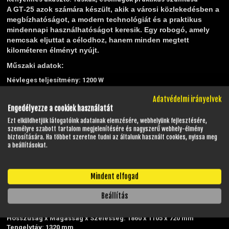
A GT‑25 azok számára készült, akik a városi közlekedésben a
megbízhatóságot, a modern technológiát és a praktikus
mindennapi használhatóságot keresik. Egy robogó, amely
nemcsak eljuttat a célodhoz, hanem minden megtett
kilométeren élményt nyújt.
Műszaki adatok:
Névleges teljesítmény: 1200 W
30 perces folyamatos teljesítmény: 1500 W
Adatvédelmi irányelvek
Csúcsteljesítmény: 2200 W
Engedélyezze a cookiek használatát
Maximális nyomaték: 105 Nm
Maximális sebesség: 45 km/h
Ezt elküldhetjük látogatóink adatainak elemzésére, webhelyünk fejlesztésére,
Hatótáv: 57 km
személyre szabott tartalom megjelenítésére és nagyszerű webhely-élmény
Kategória: L1e-B kategória
biztosítására. Ha többet szeretne tudni az általunk használt cookies, nyissa meg
a beállításokat.
Elektromos rendszer:
Akkumulátor típusa: Grafén
Akkumulátor: 72V, 23 Ah
Mindent elfogad
Töltési idő: 6-8 óra
Beállítás
Méretek:
Hosszúság x Magasság x Szélesség: 1860 x 1105 x 720 mm
Tengelytáv: 1320 mm