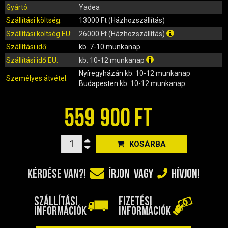
IRÁNYJELZŐ
Gyártó:
Yadea
IZZÓ (ROBOGÓ, QUAD, MOTOR)
Szállítási költség:
13000 Ft (Házhozszállítás)
KARBURÁTOROK ÉS ALKATRÉSZEIK
Szállítási költség EU:
26000 Ft (Házhozszállítás)
KENŐANYAGOK, TISZTÍTÓK, ÁPOLÓK
Szállítási idő:
kb. 7-10 munkanap
KIEGÉSZÍTŐK
Szállítási idő EU:
kb. 10-12 munkanap
KILÓMÉTERÓRA ÉS ALKATRÉSZEI
Nyíregyházán
kb. 10-12 munkanap
Személyes átvétel:
Budapesten
kb. 10-12 munkanap
KIPUFOGÓK ÉS TARTOZÉKAIK
KORMÁNY ÉS ALKATRÉSZEI
559 900 FT
KXD QUAD ÉS DIRT BIKE ALKATRÉSZEK
LÁMPÁK, BÚRÁK
KOSÁRBA
LÁNCKEREKEK, LÁNCOK
MOTORBLOKK KOMPLETT
KÉRDÉSE VAN?!
ÍRJON
VAGY
HÍVJON!
MOTORBLOKK ÉS ALKATRÉSZEI
SZERSZÁMOK
SZÁLLÍTÁSI
FIZETÉSI
RUHÁZAT, VÉDŐFELSZERELÉSEK
INFORMÁCIÓK
INFORMÁCIÓK
SZŰRŐK ÉS TARTOZÉKAIK