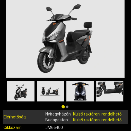
QUAD ALKATRÉSZEK
ROBBANÓMOTOROS KERÉKPÁR ALKATRÉSZEK
SIMSON ALKATRÉSZEK
AKKUMULÁTOR (ROBOGÓ, MOPED, QUAD)
BERÚGÓ ALKATRÉSZEK (ROBOGÓ, MOPED, QUAD)
BOWDENEK, SPIRÁLOK
CSAPÁGYAK, SZIMERINGEK
DOBOZOK, BOXOK, CSOMAGTARTÓK
DONGÓ MOTOR ALKATRÉSZEK
ELEKTROMOS ALKATRÉSZEK
ELEKTROMOS KERÉKPÁR ALKATRÉSZEK
FÉKRENDSZER ÉS ALKATRÉSZEI
FELNI (MOTOR, QUAD)
GUMIK, BELSŐK (ROBOGÓ, QUAD, MOPED)
Nyíregyházán:
Külső raktáron, rendelhető
GYERTYÁK, PIPÁK
Elérhetőség:
Budapesten:
Külső raktáron, rendelhető
IDOMOK, BURKOLATOK, ÜLÉSEK
Cikkszám:
JM66400