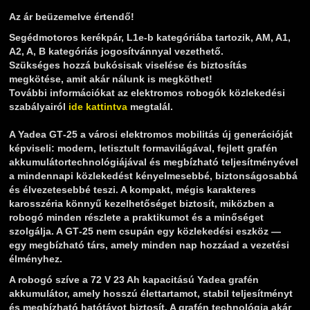
Az ár beüzemelve értendő!
Segédmotoros kerékpár, L1e-b kategóriába tartozik, AM, A1,
A2, A, B kategóriás jogosítvánnyal vezethető.
Szükséges hozzá bukósisak viselése és biztosítás
megkötése, amit akár nálunk is megköthet!
További információkat az elektromos robogók közlekedési
szabályairól
ide kattintva
megtalál.
A Yadea GT‑25 a városi elektromos mobilitás új generációját
képviseli: modern, letisztult formavilágával, fejlett grafén
akkumulátortechnológiájával és megbízható teljesítményével
a mindennapi közlekedést kényelmesebbé, biztonságosabbá
és élvezetesebbé teszi. A kompakt, mégis karakteres
karosszéria könnyű kezelhetőséget biztosít, miközben a
robogó minden részlete a praktikumot és a minőséget
szolgálja. A GT‑25 nem csupán egy közlekedési eszköz —
egy megbízható társ, amely minden nap hozzáad a vezetési
élményhez.
A robogó szíve a 72 V 23 Ah kapacitású Yadea grafén
akkumulátor, amely hosszú élettartamot, stabil teljesítményt
és megbízható hatótávot biztosít. A grafén technológia akár