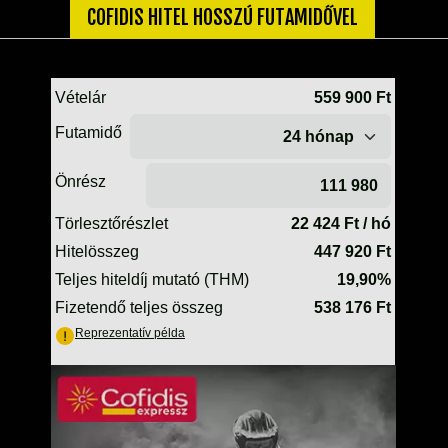
TELESZKÓP ÉS ALKATRÉSZEI
COFIDIS HITEL HOSSZÚ FUTAMIDŐVEL
TÖMÍTÉSEK (ROBOGÓ, MOPED, QUAD)
TÜKRÖK (UNIVERZÁLIS)
VÁZ, FUTÓMŰ, SZILENT, SZTENDER
ZÁRAK, GYÚJTÁSKAPCSOLÓK
ÜZEMANYAG ELLÁTÓ RENDSZER
%KÉSZLET KISÖPRÉS%