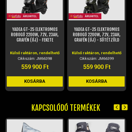
YADEA GT-25 ELEKTROMOS
YADEA GT-25 ELEKTROMOS
ROBOGÓ 2200W, 72V, 23AH,
ROBOGÓ 2200W, 72V, 23AH,
GRAFÉN (ÚJ) - FEKETE
GRAFÉN (ÚJ) - SÖTÉTZÖLD
Külső raktáron, rendelhető
Külső raktáron, rendelhető
Cikkszám: JM66398
Cikkszám: JM66399
559 900 Ft
559 900 Ft
KOSÁRBA
KOSÁRBA
KAPCSOLÓDÓ TERMÉKEK