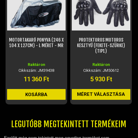
MOTORTAKARÓ PONYVA (246 X
PROTEKTOROS MOTOROS
104 X 127CM) - L MÉRET - MR
KESZTYŰ (FEKETE-SZÜRKE)
(TIP1)
Raktáron
Raktáron
Cikkszám: JM39438
Cikkszám: JM50612
11 360 Ft
5 930 Ft
MÉRET VÁLASZTÁSA
KOSÁRBA
LEGUTÓBB MEGTEKINTETT TERMÉKEIM
Ezelőtt még nem tekintett meg egyetlen terméket sem.