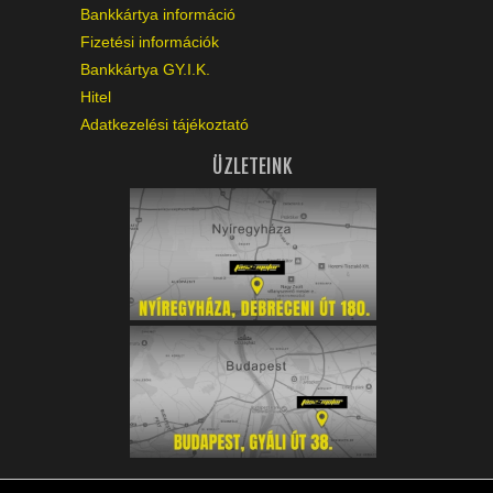
Bankkártya információ
Fizetési információk
Bankkártya GY.I.K.
Hitel
Adatkezelési tájékoztató
ÜZLETEINK