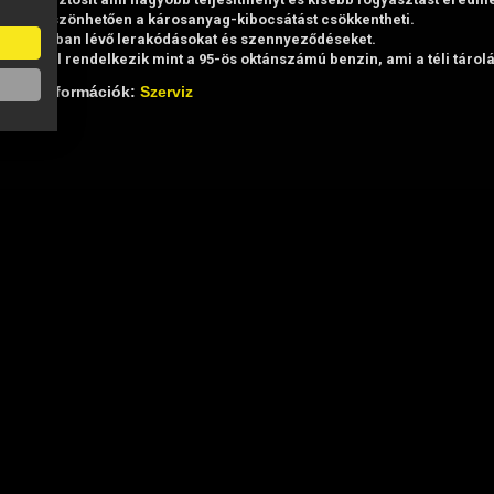
snek köszönhetően a károsanyag-kibocsátást csökkentheti.
 a motorban lévő lerakódásokat és szennyeződéseket.
tósággal rendelkezik mint a 95-ös oktánszámú benzin, ami a téli tárol
zervizinformációk:
Szerviz