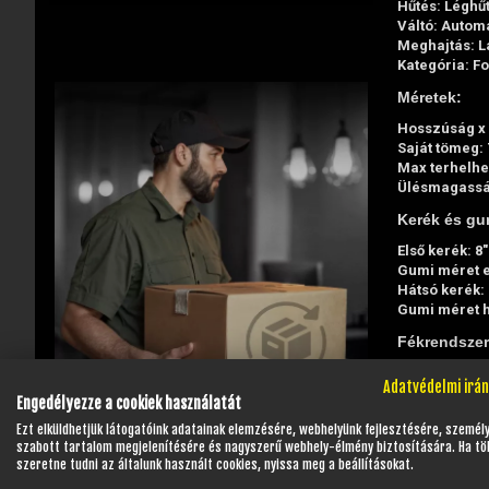
Hűtés: Léghű
Váltó: Automa
Meghajtás: L
Kategória: F
Méretek:
Hosszúság x 
Saját tömeg: 
Max terhelhe
Ülésmagasság
Kerék és gu
Első kerék: 8"
Gumi méret e
Hátsó kerék: 
Gumi méret h
Fékrendszer
Első: Dobfék
Adatvédelmi irá
Hátsó: Tárcs
Engedélyezze a cookiek használatát
A járműhöz 1
Ezt elküldhetjük látogatóink adatainak elemzésére, webhelyünk fejlesztésére, személ
szabott tartalom megjelenítésére és nagyszerű webhely-élmény biztosítására. Ha tö
Javasolt a 
szeretne tudni az általunk használt cookies, nyissa meg a beállításokat.
Hatékonyabb 