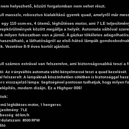
nem helyezhető, közúti forgalomban nem vehet részt.
ll masszív, robosztus kialakítású gyerek quad, amelyről már messzi
e egy 110 ccm-es, 4 ütemű, léghűtéses motor, ami 7 LE teljesítmé
repkörülmények között megállja a helyét. Automata váltóval szerel
k milyen fokozatban van a jármű. A gázkar tökéletes adagolhatósá
 használható, a láthatóságról az első-hátsó lámpák gondoskodnak
ék. Vezetése 8-9 éves kortól ajánlott.
ll számos extrával van felszerelve, ami biztonságosabbá teszi a f
tó:
Az irányváltós automata váltó kényelmessé teszi a quad kezelését.
l felszerelt:
A lámpáknak köszönhetően sötétben is biztonsággal hasz
erc visszajelző lámpa:
Segítségével pontosan tudhatjuk, hogy milyen f
lépítés, modern dizájn. Ez a Highper 006!
tok:
emű léghűtéses motor, 1 hengeres.
jesítmény: 7 LE
besség: 60 km/h
rdulatszám: 8500 RPM
dító