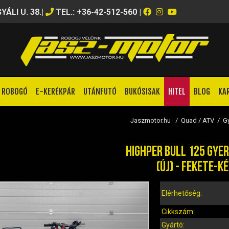
ÁLI U. 38.
|
TEL.: +36-42-512-560
|
ROBOGÓ
E-KERÉKPÁR
UTÁNFUTÓ
BUKÓSISAK
HITEL
BLOG
KA
Jaszmotor.hu
/
Quad / ATV
/
G
HIGHPER BULL 125 GYE
(ÚJ) - FEKETE-K
Elérhetőség:
Cikkszám:
Gyártó: