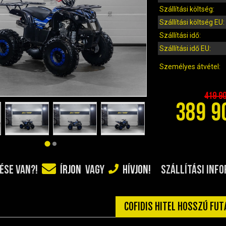
Szállítási költség:
Szállítási költség EU:
Szállítási idő:
Szállítási idő EU:
Személyes átvétel:
419 9
389 9
SZÁLLÍTÁSI INF
ÉSE VAN?!
ÍRJON
VAGY
HÍVJON!
COFIDIS HITEL HOSSZÚ FU