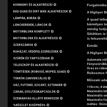
Forgalomba 
KORMÁNY ÉS ALKATRÉSZEI
KXD QUAD ÉS DIRT BIKE ALKATRÉSZEK
A Highper Bu
LÁMPÁK, BÚRÁK
A quad lelk
bármilyen te
LÁNCKEREKEK, LÁNCOK
mindig tudju
MOTORBLOKK KOMPLETT
Sötétben is
is felszerelt
MOTORBLOKK ÉS ALKATRÉSZEI
SZERSZÁMOK
Extrák:
RUHÁZAT, VÉDŐFELSZERELÉSEK
A Highper Bu
SZŰRŐK ÉS TARTOZÉKAIK
Automata vál
Fényszórókka
TELESZKÓP ÉS ALKATRÉSZEI
Üres és rükv
TÖMÍTÉSEK (ROBOGÓ, MOPED, QUAD)
Robosztus fe
TÜKRÖK (UNIVERZÁLIS)
Műszaki ada
VÁZ, FUTÓMŰ, SZILENT, SZTENDER
110ccm, 4 üt
Maximális tel
ZÁRAK, GYÚJTÁSKAPCSOLÓK
Maximális se
ÜZEMANYAG ELLÁTÓ RENDSZER
Maximális fo
Indítás: Önin
%KÉSZLET KISÖPRÉS%