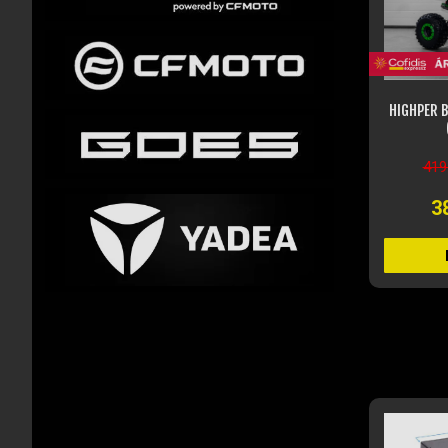
HIGHPER B
419
3