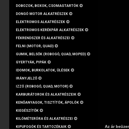
DOBOZOK, BOXOK, CSOMAGTARTÓK
DONGÓ MOTOR ALKATRÉSZEK
ELEKTROMOS ALKATRÉSZEK
ELEKTROMOS KERÉKPÁR ALKATRÉSZEK
FÉKRENDSZER ÉS ALKATRÉSZEI
FELNI (MOTOR, QUAD)
GUMIK, BELSŐK (ROBOGÓ, QUAD, MOPED)
GYERTYÁK, PIPÁK
IDOMOK, BURKOLATOK, ÜLÉSEK
IRÁNYJELZŐ
IZZÓ (ROBOGÓ, QUAD, MOTOR)
KARBURÁTOROK ÉS ALKATRÉSZEIK
KENŐANYAGOK, TISZTÍTÓK, ÁPOLÓK
KIEGÉSZÍTŐK
KILÓMÉTERÓRA ÉS ALKATRÉSZEI
Az ár beüze
KIPUFOGÓK ÉS TARTOZÉKAIK