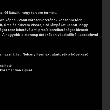
ről látszik, hogy terepre termett.
nyre képes. Stabil vázszerkezetének köszönhetően
t, üres és rükverc visszajelző lámpákat kapott, hogy
got tesz lehetővé ami precíz kezelhetőséget biztosít.
. A nagyobb biztonság érdekében vészleállító kapcsolóval
elhasználást. Néhány ilyen extratartozék a következő:
nálható.
okozatban van a quad.