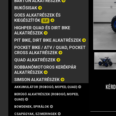
BARTON ALKATRÉSZEK
MÁRKA
VISZKOZITÁS
KISZERELÉS
BUKÓSISAK
GOES ALKATRÉSZEK ÉS
KIEGÉSZÍTŐK
ÚJ!
HIGHPER QUAD ÉS DIRT BIKE
ALKATRÉSZEK
PIT BIKE, DIRT BIKE ALKATRÉSZEK
POCKET BIKE / ATV / QUAD, POCKET
CROSS ALKATRÉSZEK
QUAD ALKATRÉSZEK
ROBBANÓMOTOROS KERÉKPÁR
ALKATRÉSZEK
SIMSON ALKATRÉSZEK
KÉRD
AKKUMULÁTOR (ROBOGÓ, MOPED, QUAD)
BERÚGÓ ALKATRÉSZEK (ROBOGÓ, MOPED,
QUAD)
BOWDENEK, SPIRÁLOK
CSAPÁGYAK, SZIMERINGEK