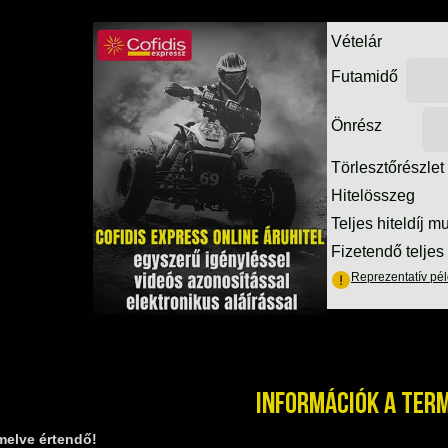
Információk a ter
melve értendő!