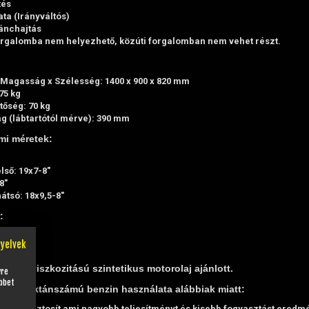
tés
ta (Irányváltós)
ánchajtás
orgalomba nem helyezhető, közúti forgalomban nem vehet részt.
Magasság x Szélesség: 1400 x 900 x 820 mm
75 kg
tőség: 70 kg
 (lábtartótól mérve): 390 mm
mi méretek:
lső: 19x7-8"
8"
átsó: 18x9,5-8"
:
nyelvek
afék
0W40 viszkozitású szintetikus motorolaj ajánlott.
yre
bbet
100-as oktánszámú benzin használata alábbiak miatt:
égést biztosít ami nagyobb teljesítményt és kisebb fogyasztást eredm