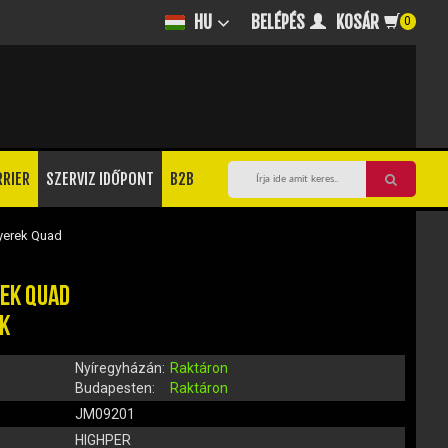
BELÉPÉS
KOSÁR
HU
0
RRIER
SZERVIZ IDŐPONT
B2B
yerek Quad
REK QUAD
ÉK
Nyíregyházán:
Raktáron
Budapesten:
Raktáron
JM09201
HIGHPER