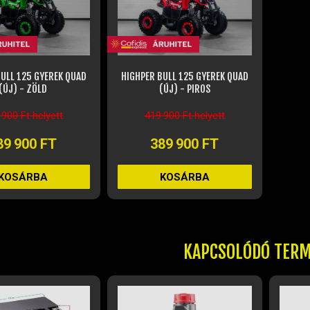
ULL 125 GYEREK QUAD
HIGHPER BULL 125 GYEREK QUAD
(ÚJ) - ZÖLD
(ÚJ) - PIROS
 900 Ft helyett
419 900 Ft helyett
89 900 FT
389 900 FT
KOSÁRBA
KOSÁRBA
KAPCSOLÓDÓ TER